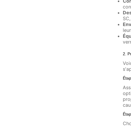
Cor
con
Des
SC,
Env
leu
Équ
ver
2. P
Voi
s'a
Étap
Ass
opt
pro
cau
Étap
Cho