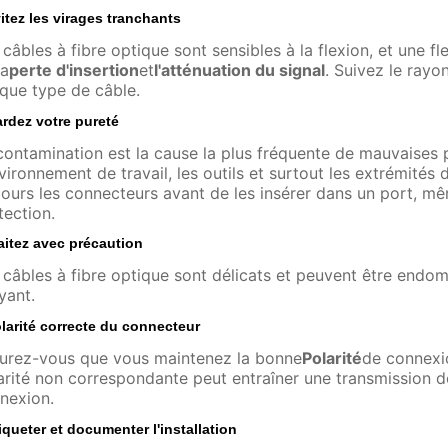
itez les virages tranchants
 câbles à fibre optique sont sensibles à la flexion, et une 
la
perte d'insertion
et
l'atténuation du signal
. Suivez le ray
que type de câble.
rdez votre pureté
contamination est la cause la plus fréquente de mauvaises
nvironnement de travail, les outils et surtout les extrémit
jours les connecteurs avant de les insérer dans un port, m
tection.
aitez avec précaution
 câbles à fibre optique sont délicats et peuvent être endomm
yant.
larité correcte du connecteur
urez-vous que vous maintenez la bonne
Polarité
de connexi
arité non correspondante peut entraîner une transmission 
nexion.
iqueter et documenter l'installation