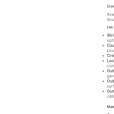
1Les
Ava
dou
Les 
Str
opt
Cou
pou
Cri
Loc
con
Out
gar
Out
sur
Out
câbl
Maté