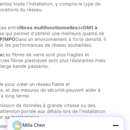
tez toute l'installation, y compris le type de
iorations du réseau.
ces entre
fibres multifonctionnelles
de
OM1 à
se qui permet d'obtenir une meilleure qualité de
TP/MPO
Dans un environnement à forte densité, il
enir les performances de réseau souhaitées.
ue
Les fibres de verre sont plus fragiles et
,les fibres plastiques sont plus résistantes mais
 large bande passante.
le pour créer un réseau fiable et
pe, et des mesures de sécurité peuvent aider à
u à long terme.
smission de données à grande vitesse ou des
tention portée aux détails lors de l'installation
er sa maintenance.
Milla Chen
dente,et une gestion correcte des câbles vous