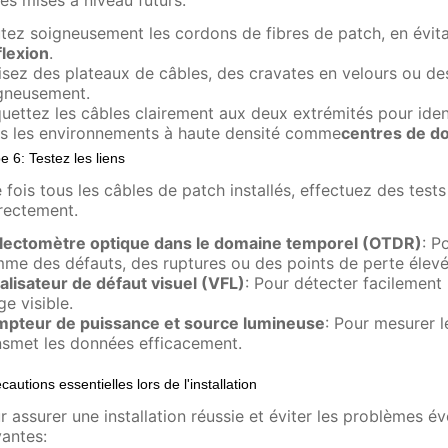
les mises à niveau futurs.
tez soigneusement les cordons de fibres de patch, en évita
flexion
.
lisez des plateaux de câbles, des cravates en velours ou d
gneusement.
quettez les câbles clairement aux deux extrémités pour ident
s les environnements à haute densité comme
centres de d
e 6: Testez les liens
 fois tous les câbles de patch installés, effectuez des test
rectement.
lectomètre optique dans le domaine temporel (OTDR)
: P
me des défauts, des ruptures ou des points de perte élevé
alisateur de défaut visuel (VFL)
: Pour détecter facilement
ge visible.
pteur de puissance et source lumineuse
: Pour mesurer l
nsmet les données efficacement.
cautions essentielles lors de l'installation
r assurer une installation réussie et éviter les problèmes év
vantes: