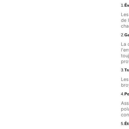
1.
Év
Les
de 
cha
2.
Ga
La 
l'e
tou
pro
3.
Tr
Les
bro
4.
Po
Ass
pol
con
5.
Ét