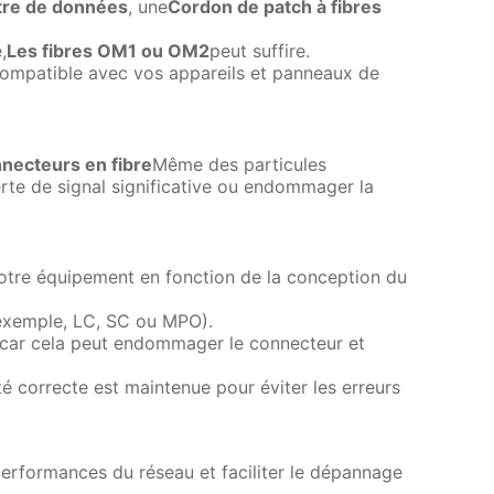
tre de données
, une
Cordon de patch à fibres
,
Les fibres OM1 ou OM2
peut suffire.
compatible avec vos appareils et panneaux de
nnecteurs en fibre
Même des particules
rte de signal significative ou endommager la
 votre équipement en fonction de la conception du
 exemple, LC, SC ou MPO).
, car cela peut endommager le connecteur et
ité correcte est maintenue pour éviter les erreurs
performances du réseau et faciliter le dépannage