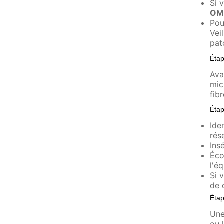
Si 
OM
Pou
Vei
pat
Étap
Ava
mic
fib
Étap
Ide
rés
Ins
Éco
l'é
Si 
de 
Étap
Une