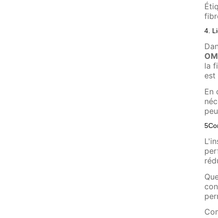
Éti
fib
4. L
Dan
OM
la 
est
En 
néc
peu
5Co
L'i
per
réd
Que
con
per
Com