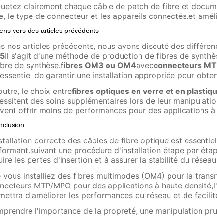
quetez clairement chaque câble de patch de fibre et documen
re, le type de connecteur et les appareils connectés.et amél
iens vers des articles précédents
s nos articles précédents, nous avons discuté des différen
5
Il s'agit d'une méthode de production de fibres de synthè
fibre de synthèse.
fibres OM3 ou OM4
avec
connecteurs M
 essentiel de garantir une installation appropriée pour obt
outre, le choix entre
fibres optiques en verre et en plastiq
essitent des soins supplémentaires lors de leur manipulation
vent offrir moins de performances pour des applications à
nclusion
nstallation correcte des câbles de fibre optique est essentiel
formant.suivant une procédure d'installation étape par éta
uire les pertes d'insertion et à assurer la stabilité du résea
 vous installiez des fibres multimodes (OM4) pour la tran
necteurs MTP/MPO pour des applications à haute densité,l'at
mettra d'améliorer les performances du réseau et de facilit
prendre l'importance de la propreté, une manipulation pru