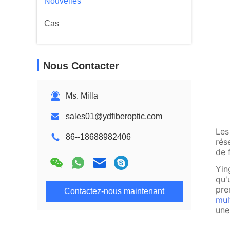
Nouvelles
Cas
Nous Contacter
Ms. Milla
sales01@ydfiberoptic.com
Les
86--18688982406
rés
de 
Yin
qu'
pre
Contactez-nous maintenant
mul
une