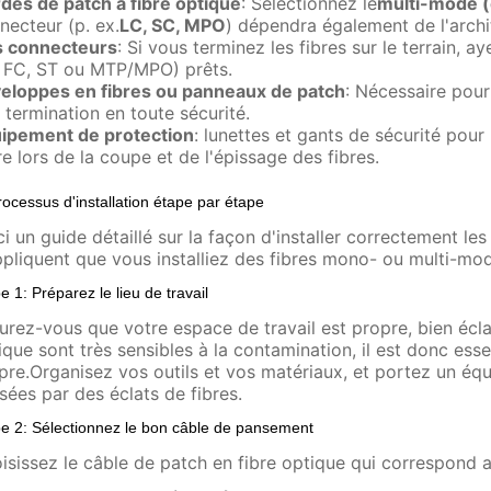
des de patch à fibre optique
: Sélectionnez le
multi-mode 
necteur (p. ex.
LC, SC, MPO
) dépendra également de l'archi
 connecteurs
: Si vous terminez les fibres sur le terrain, 
 FC, ST ou MTP/MPO) prêts.
eloppes en fibres ou panneaux de patch
: Nécessaire pour
r termination en toute sécurité.
ipement de protection
: lunettes et gants de sécurité pour
re lors de la coupe et de l'épissage des fibres.
rocessus d'installation étape par étape
ci un guide détaillé sur la façon d'installer correctement l
ppliquent que vous installiez des fibres mono- ou multi-mo
e 1: Préparez le lieu de travail
urez-vous que votre espace de travail est propre, bien écla
ique sont très sensibles à la contamination, il est donc ess
pre.Organisez vos outils et vos matériaux, et portez un équ
sées par des éclats de fibres.
e 2: Sélectionnez le bon câble de pansement
isissez le câble de patch en fibre optique qui correspond 