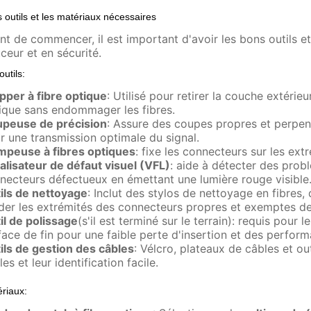
 outils et les matériaux nécessaires
nt de commencer, il est important d'avoir les bons outils et
ceur et en sécurité.
outils:
ipper à fibre optique
: Utilisé pour retirer la couche extéri
ique sans endommager les fibres.
peuse de précision
: Assure des coupes propres et perpendi
r une transmission optimale du signal.
mpeuse à fibres optiques
: fixe les connecteurs sur les ext
alisateur de défaut visuel (VFL)
: aide à détecter des prob
necteurs défectueux en émettant une lumière rouge visible
ils de nettoyage
: Inclut des stylos de nettoyage en fibres,
der les extrémités des connecteurs propres et exemptes de 
il de polissage
(s'il est terminé sur le terrain): requis pour
face de fin pour une faible perte d'insertion et des perform
ils de gestion des câbles
: Vélcro, plateaux de câbles et ou
es et leur identification facile.
riaux: