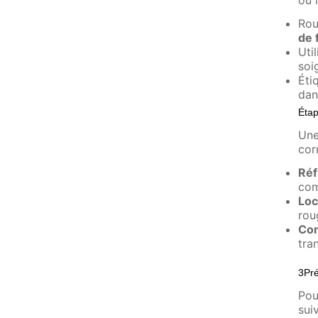
ou 
Rou
de 
Uti
soi
Éti
dan
Étap
Une
cor
Réf
com
Loc
rou
Com
tra
3Pré
Pou
sui