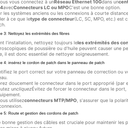
vous vous connectez à un
Réseau Ethernet 10G
dans un
cen
4
avec
Connecteurs LC ou MPO
C'est une bonne option.
r les systèmes anciens ou les connexions à courte distance
ller à ce que le
type de connecteur
(LC, SC, MPO, etc.) est 
ch.
e 3: Nettoyez les extrémités des fibres
nt l'installation, nettoyez toujours le
les extrémités des co
roscopiques de poussière ou d'huile peuvent causer une pe
re, il est donc essentiel de nettoyer soigneusement.
e 4: insérez le cordon de patch dans le panneau de patch
ntifiez le port correct sur votre panneau de correction ou
eau.
érez doucement le connecteur dans le port approprié (par
utez un
cliquez
Évitez de forcer le connecteur dans le port
quipement.
vous utilisez
connecteurs MTP/MPO
, s'assurer que la polar
connexion.
e 5: Route et gestion des cordons de patch
 bonne gestion des câbles est cruciale pour maintenir les 