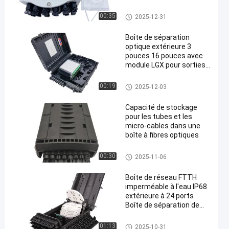
optique FTTH, 16 cœurs,
Cajas Nap pour solution
boîte optique de diviseur de fibr
00:35
2025-12-31
FTTH
e
Boîte de séparation
optique extérieure 3
pouces 16 pouces avec
module LGX pour sorties
de câbles à chute plate
de 2x3 mm
boîte optique de diviseur de fibr
00:19
2025-12-03
e
Capacité de stockage
pour les tubes et les
micro-cables dans une
boîte à fibres optiques
boîte optique de diviseur de fibr
00:30
2025-11-06
e
Boîte de réseau FTTH
imperméable à l'eau IP68
extérieure à 24 ports
Boîte de séparation de
fibres optiques
boîte optique de diviseur de fibr
01:13
2025-10-31