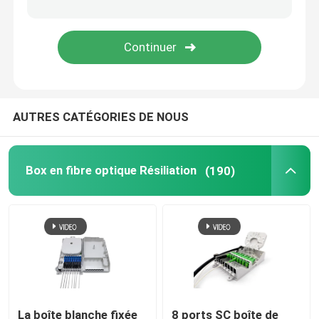
Fiber Optic Adaptateur
Fiber Optic Attenuator
AUTRES CATÉGORIES DE NOUS
Connecteur Installable de champ
FTTH Drop Cable
Box en fibre optique Résiliation
(190)
Panneau de fibre optique
Fermeture optique d'épissure de fibre
Trousses à outils de fibre
La boîte blanche fixée
8 ports SC boîte de