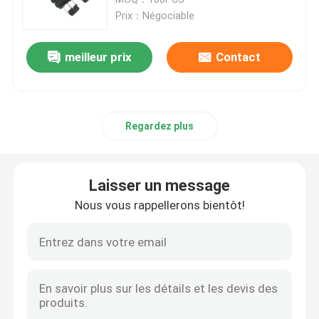
24cores
Prix：Négociable
Box en fibre optique Résiliation
meilleur prix
Contact
boîte optique de diviseur de fibre
Regardez plus
Fibre optique Splitter PLC
corps de boîte de câble de fibre
Laisser un message
Nous vous rappellerons bientôt!
Câble de MTP MPO
Fibre optique Pigtail
Cordon à fibre optique