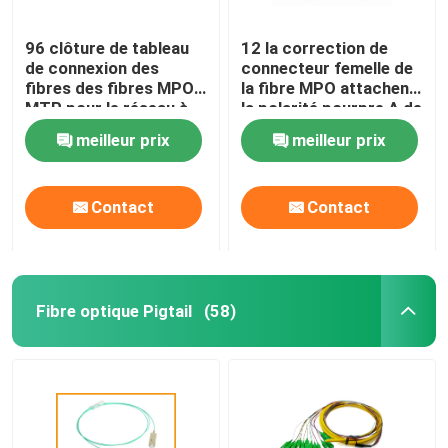
96 clôture de tableau
12 la correction de
de connexion des
connecteur femelle de
fibres des fibres MPO
la fibre MPO attachent
MTP pour le réseau à
la polarité pourpre A de
haute densité de Data
la perte 0.35dB d'élite
meilleur prix
meilleur prix
Center
d'OM4 50/125um
Contact
Contact
Fibre optique Pigtail
(58)