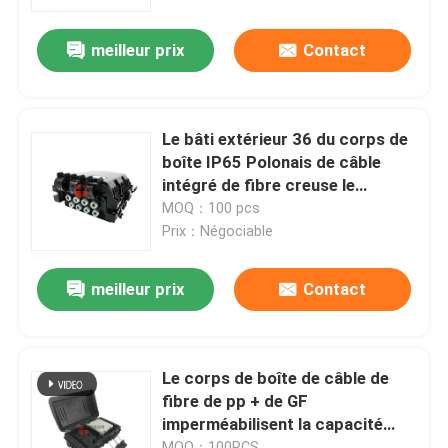
meilleur prix
Contact
Visite d'usine
Contrôle de qualité
Le bâti extérieur 36 du corps de
boîte IP65 Polonais de câble
Contactez-nous
intégré de fibre creuse le
connecteur rapide de Sc 8
MOQ：100 pcs
Prix：Négociable
Nouvelles
meilleur prix
Contact
Cas
Blog
Le corps de boîte de câble de
fibre de pp + de GF
imperméabilisent la capacité
Demandez une citation
290 * de 190 * de 110mm
MOQ：100PCS