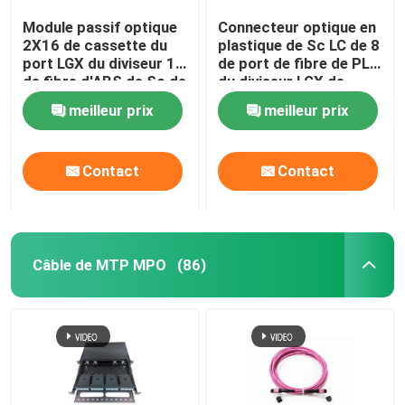
Module passif optique
Connecteur optique en
2X16 de cassette du
plastique de Sc LC de 8
port LGX du diviseur 16
de port de fibre de PLC
de fibre d'ABS de Sc de
du diviseur LGX de
LC ignifuge
cassette ABS de
meilleur prix
meilleur prix
module
Contact
Contact
Câble de MTP MPO
(86)