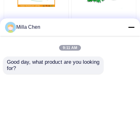
Connecteur optique
12 olive en céramique
OM3 - 300 10G, Aqua
optique IL<0.2dB de
Milla Chen
de tresse de fibre de
SM des tresses
Sc de FTTx du
G657A1 LSZH 900um
millimètre 5M de tresse
3Mts de fibre de Sc
9:11 AM
meilleur prix
meilleur prix
de Sc
RPA de couleurs
Good day, what product are you looking 
for?
Contact
Contact
Regardez plus
Aperçu
Au sujet de nous
Contactez-nous
Desktop Site
Plan du site
Politique de confidentialité