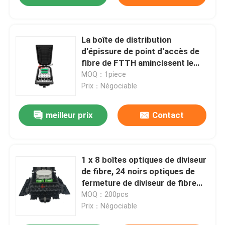
La boîte de distribution
d'épissure de point d'accès de
fibre de FTTH amincissent le
port 16 pour le diviseur de 1X8
MOQ：1piece
1X16
Prix：Négociable
meilleur prix
Contact
1 x 8 boîtes optiques de diviseur
de fibre, 24 noirs optiques de
fermeture de diviseur de fibre
des ports pp
MOQ：200pcs
Prix：Négociable