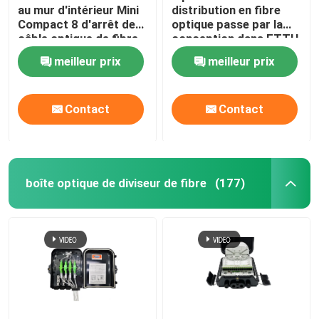
au mur d'intérieur Mini
distribution en fibre
Compact 8 d'arrêt de
optique passe par la
Unité optique de réseau
câble optique de fibre
conception dans FTTH
d'IP54 FTTH creuse
GPON CATV
meilleur prix
meilleur prix
l'adaptateur de Sc
Ensembles d'installation de câbles
Contact
Contact
Le câble AOC
câble dac
boîte optique de diviseur de fibre
(177)
WDM CWDM DWDM
Module de SFP