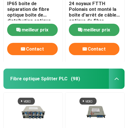
IP65 boîte de
24 noyaux FTTH
séparation de fibre
Polonais ont monté la
optique boîte de
boîte d'arrêt de câble
distribution optique
optique de fibre
extérieure 3 en 8 en
d'adaptateur de
meilleur prix
meilleur prix
plein air 1 8 noir port
tresses de diviseur
de câble non coupé
Contact
Contact
Fibre optique Splitter PLC
(98)