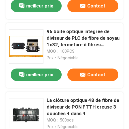
meilleur prix
Contact
96 boîte optique intégrée de
diviseur de PLC de fibre de noyau
1x32, fermeture à fibres
optiques d'épissure
MOQ：100PCS
Prix：Négociable
meilleur prix
Contact
Maison
La clôture optique 48 de fibre de
diviseur de PON FTTH creuse 3
Produits
couches 4 dans 4
MOQ：500pcs
Au sujet de nous
Prix：Négociable