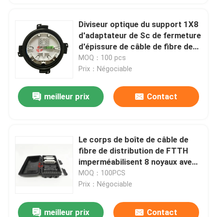
Diviseur optique du support 1X8
d'adaptateur de Sc de fermeture
d'épissure de câble de fibre de
sortie rapide de connecteur
MOQ：100 pcs
Prix：Négociable
meilleur prix
Contact
Le corps de boîte de câble de
fibre de distribution de FTTH
imperméabilisent 8 noyaux avec
le module de LGX
MOQ：100PCS
Prix：Négociable
meilleur prix
Contact