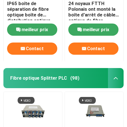
IP65 boîte de
24 noyaux FTTH
séparation de fibre
Polonais ont monté la
optique boîte de
boîte d'arrêt de câble
distribution optique
optique de fibre
extérieure 3 en 8 en
d'adaptateur de
meilleur prix
meilleur prix
plein air 1 8 noir port
tresses de diviseur
de câble non coupé
Contact
Contact
Fibre optique Splitter PLC
(98)