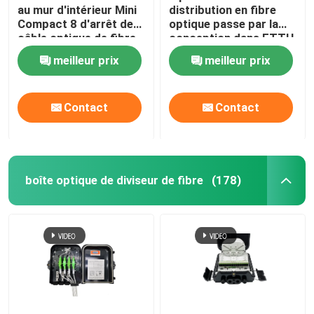
au mur d'intérieur Mini
distribution en fibre
Compact 8 d'arrêt de
optique passe par la
Unité optique de réseau
câble optique de fibre
conception dans FTTH
d'IP54 FTTH creuse
GPON CATV
meilleur prix
meilleur prix
l'adaptateur de Sc
Ensembles d'installation de câbles
Contact
Contact
Le câble AOC
câble dac
boîte optique de diviseur de fibre
(178)
WDM CWDM DWDM
Module de SFP