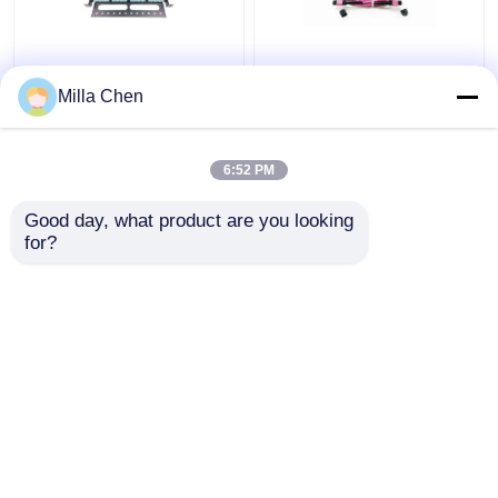
96 clôture de tableau
12 la correction de
de connexion des
connecteur femelle de
Milla Chen
fibres des fibres MPO
la fibre MPO attachent
MTP pour le réseau à
la polarité pourpre A de
haute densité de Data
la perte 0.35dB d'élite
6:52 PM
meilleur prix
meilleur prix
Center
d'OM4 50/125um
Good day, what product are you looking 
for?
Contact
Contact
Regardez plus
Aperçu
Au sujet de nous
Contactez-nous
Desktop Site
Plan du site
Politique de confidentialité