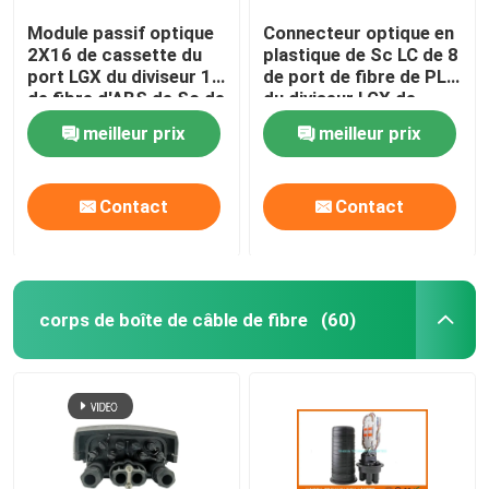
Module passif optique
Connecteur optique en
2X16 de cassette du
plastique de Sc LC de 8
port LGX du diviseur 16
de port de fibre de PLC
de fibre d'ABS de Sc de
du diviseur LGX de
LC ignifuge
cassette ABS de
meilleur prix
meilleur prix
module
Contact
Contact
corps de boîte de câble de fibre
(60)