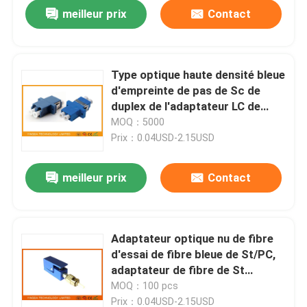
meilleur prix
Contact
Type optique haute densité bleue
d'empreinte de pas de Sc de
duplex de l'adaptateur LC de
fibre de PBT de mode unitaire
MOQ：5000
Prix：0.04USD-2.15USD
meilleur prix
Contact
Maison
Adaptateur optique nu de fibre
d'essai de fibre bleue de St/PC,
Produits
adaptateur de fibre de St
unimodal
MOQ：100 pcs
Au sujet de nous
Prix：0.04USD-2.15USD