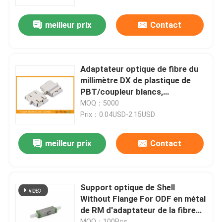
meilleur prix
Contact
Visite d'usine
Contrôle de qualité
Adaptateur optique de fibre du
millimètre DX de plastique de
Contactez-nous
PBT/coupleur blancs,
adaptateur duplex de Sc
MOQ：5000
Prix：0.04USD-2.15USD
Nouvelles
meilleur prix
Contact
Cas
Blog
Support optique de Shell
Without Flange For ODF en métal
de RM d'adaptateur de la fibre
Demandez une citation
E2000
MOQ：100Pcs