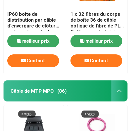
IP68 boîte de
1 x 32 fibres du corps
distribution par câble
de boîte 36 de câble
d'envergure de clôture
optique de fibre de PLC
optique de ports du
Spliter pour la division
plastique 8 du noir pp
extérieure de FTTH
meilleur prix
meilleur prix
mi
Contact
Contact
Câble de MTP MPO
(86)