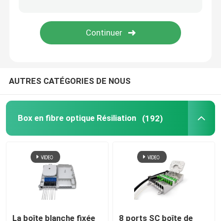
Fiber Optic Adaptateur
Fiber Optic Attenuator
AUTRES CATÉGORIES DE NOUS
Connecteur Installable de champ
FTTH Drop Cable
Box en fibre optique Résiliation
(192)
Panneau de fibre optique
Fermeture optique d'épissure de fibre
Trousses à outils de fibre
La boîte blanche fixée
8 ports SC boîte de