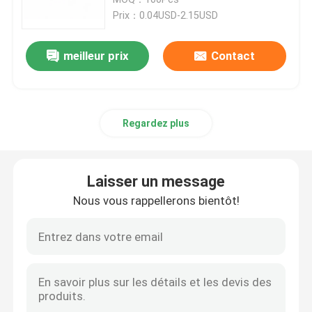
Prix：0.04USD-2.15USD
Box en fibre optique Résiliation
meilleur prix
Contact
boîte optique de diviseur de fibre
Regardez plus
Fibre optique Splitter PLC
corps de boîte de câble de fibre
Laisser un message
Nous vous rappellerons bientôt!
Câble de MTP MPO
Fibre optique Pigtail
Cordon à fibre optique