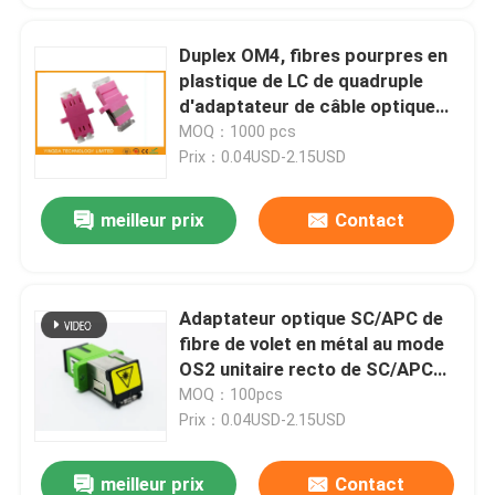
Duplex OM4, fibres pourpres en
plastique de LC de quadruple
d'adaptateur de câble optique
de fibre de LC
MOQ：1000 pcs
Prix：0.04USD-2.15USD
meilleur prix
Contact
Adaptateur optique SC/APC de
fibre de volet en métal au mode
OS2 unitaire recto de SC/APC
avec la bride
MOQ：100pcs
Prix：0.04USD-2.15USD
meilleur prix
Contact