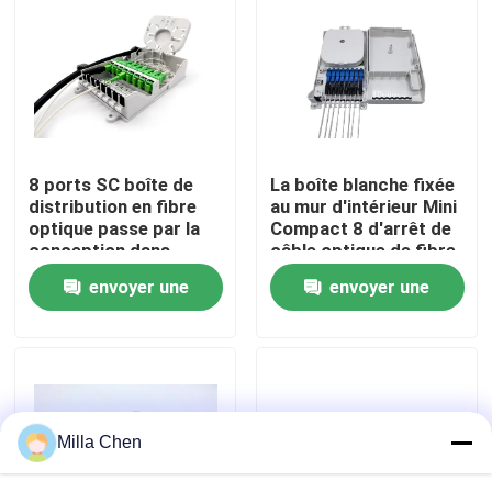
Visite d'usine
Contrôle de qualité
8 ports SC boîte de
La boîte blanche fixée
Contactez-nous
distribution en fibre
au mur d'intérieur Mini
optique passe par la
Compact 8 d'arrêt de
conception dans
câble optique de fibre
Nouvelles
FTTH GPON CATV
d'IP54 FTTH creuse
envoyer une
envoyer une
l'adaptateur de Sc
demande
demande
Cas
Demandez une citation
Milla Chen
Box en fibre optique Résiliation