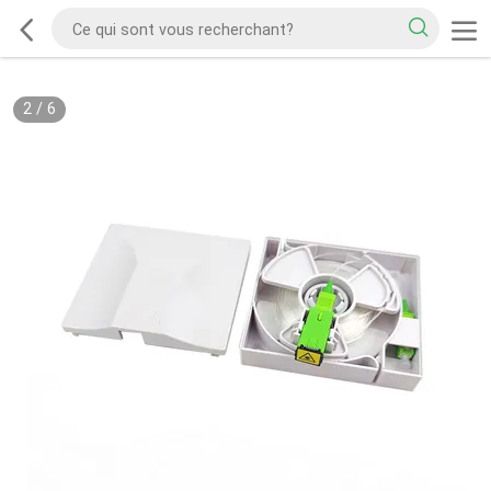
2
/
6