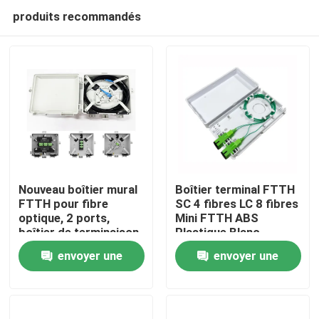
produits recommandés
Nouveau boîtier mural
Boîtier terminal FTTH
FTTH pour fibre
SC 4 fibres LC 8 fibres
optique, 2 ports,
Mini FTTH ABS
Maison
boîtier de terminaison
Plastique Blanc
de fibre pour câble
Distribution Murale
envoyer une
envoyer une
intérieur
Prise Faceplate
Produits
demande
demande
Au sujet de nous