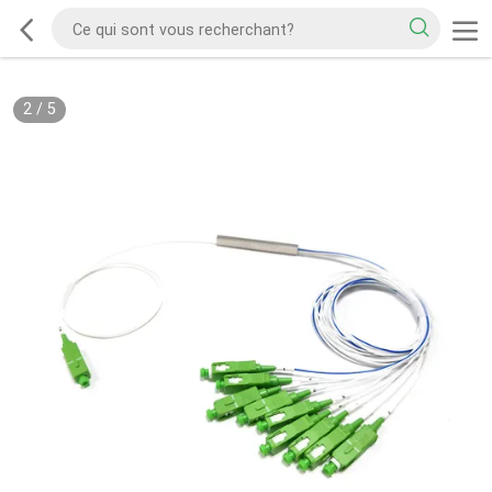
2
/
5