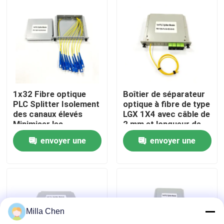
Visite d'usine
Contrôle de qualité
Contactez-nous
1x32 Fibre optique
Boîtier de séparateur
PLC Splitter Isolement
optique à fibre de type
des canaux élevés
LGX 1X4 avec câble de
Nouvelles
Minimiser les
2 mm et longueur de
interférences de
pigtail de 0,5 m pour
envoyer une
envoyer une
signal dans les
réseaux monomodes
applications de
SM G657A
Cas
demande
demande
réseaux de fibres
optiques
Demandez une citation
Milla Chen
Box en fibre optique Résiliation