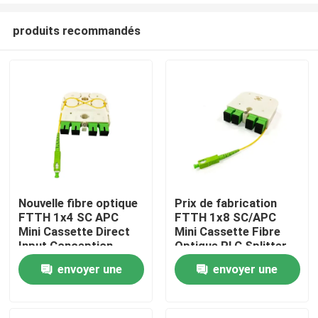
produits recommandés
Nouvelle fibre optique
Prix de fabrication
FTTH 1x4 SC APC
FTTH 1x8 SC/APC
Maison
Mini Cassette Direct
Mini Cassette Fibre
Input Conception
Optique PLC Splitter
exclusive LGX PLC
Longueur d'onde
envoyer une
envoyer une
Produits
Splitter pour la Russie
1260-1650 nm pour
les solutions réseau
demande
demande
personnalisées
Au sujet de nous