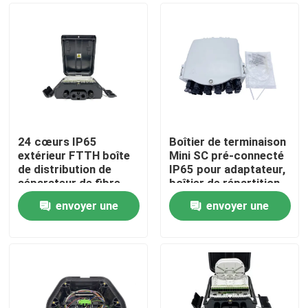
24 cœurs IP65
Boîtier de terminaison
extérieur FTTH boîte
Mini SC pré-connecté
de distribution de
IP65 pour adaptateur,
séparateur de fibre
boîtier de répartition
optique montée sur le
fibre optique FTTH,
envoyer une
envoyer une
mur avec 24
16 cœurs, Cajas Nap
Maison
adaptateurs SC
pour solution FTTH
demande
demande
PC+ABS FDB0224HF
Produits
Au sujet de nous