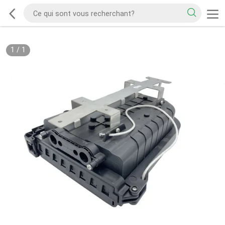
1
/
1