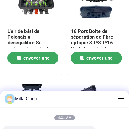
Visite d'usine
L'air de bâti de
16 Port Boîte de
Contrôle de qualité
Polonais a
séparation de fibre
déséquilibré Sc
optique S 1*8 1*16
optique de boîte de
Port de sortie de
Contactez-nous
fibre de diviseur du
câble carré Pour la
envoyer une
envoyer une
PETIT SOMME 8
construction et la
SC/APC CTO 1X8 1X2
gestion du réseau
demande
demande
Nouvelles
le mini
FTTx
Cas
Milla Chen
Demandez une citation
4:31 AM
Box en fibre optique Résiliation