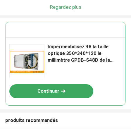
Regardez plus
Imperméabilisez 48 la taille
optique 350*340*120 le
millimètre GPDB-S48D de la
boîte d'épissurage de fibre de
Sc FTTH de noyau
Continuer
produits recommandés