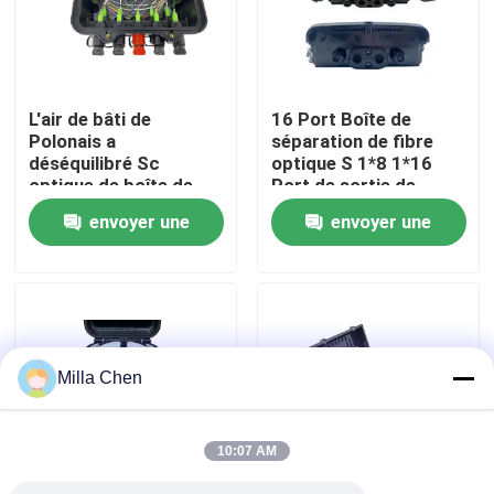
Visite d'usine
L'air de bâti de
16 Port Boîte de
Contrôle de qualité
Polonais a
séparation de fibre
déséquilibré Sc
optique S 1*8 1*16
optique de boîte de
Port de sortie de
Contactez-nous
fibre de diviseur du
câble carré Pour la
envoyer une
envoyer une
PETIT SOMME 8
construction et la
SC/APC CTO 1X8 1X2
gestion du réseau
demande
demande
Nouvelles
le mini
FTTx
Cas
Milla Chen
Demandez une citation
10:07 AM
Box en fibre optique Résiliation