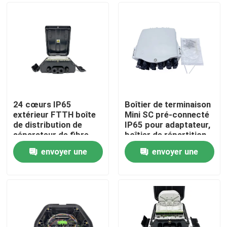
24 cœurs IP65
Boîtier de terminaison
extérieur FTTH boîte
Mini SC pré-connecté
de distribution de
IP65 pour adaptateur,
séparateur de fibre
boîtier de répartition
optique montée sur le
fibre optique FTTH,
envoyer une
envoyer une
mur avec 24
16 cœurs, Cajas Nap
Maison
adaptateurs SC
pour solution FTTH
demande
demande
PC+ABS FDB0224HF
Produits
Au sujet de nous