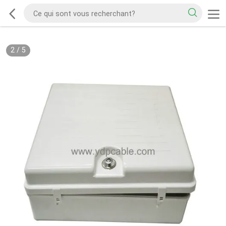
2
/
5