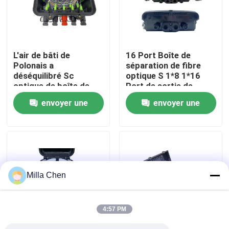
Visite d'usine
L'air de bâti de
16 Port Boîte de
Contrôle de qualité
Polonais a
séparation de fibre
déséquilibré Sc
optique S 1*8 1*16
optique de boîte de
Port de sortie de
Contactez-nous
fibre de diviseur du
câble carré Pour la
envoyer une
envoyer une
PETIT SOMME 8
construction et la
SC/APC CTO 1X8 1X2
gestion du réseau
demande
demande
Nouvelles
le mini
FTTx
Cas
Milla Chen
Demandez une citation
4:57 PM
Box en fibre optique Résiliation