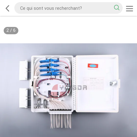
2
/
6