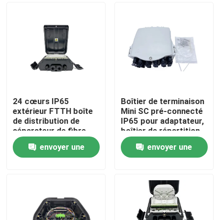
24 cœurs IP65
Boîtier de terminaison
extérieur FTTH boîte
Mini SC pré-connecté
de distribution de
IP65 pour adaptateur,
séparateur de fibre
boîtier de répartition
optique montée sur le
fibre optique FTTH,
envoyer une
envoyer une
mur avec 24
16 cœurs, Cajas Nap
Maison
adaptateurs SC
pour solution FTTH
demande
demande
PC+ABS FDB0224HF
Produits
Au sujet de nous