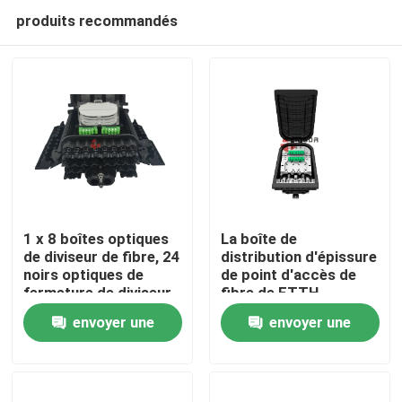
produits recommandés
1 x 8 boîtes optiques
La boîte de
de diviseur de fibre, 24
distribution d'épissure
noirs optiques de
de point d'accès de
Maison
fermeture de diviseur
fibre de FTTH
de fibre des ports pp
amincissent le port 16
envoyer une
envoyer une
pour le diviseur de 1X8
Produits
1X16
demande
demande
Au sujet de nous