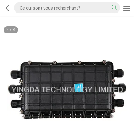
2
/
4