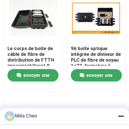
Visite d'usine
Contrôle de qualité
Le corps de boîte de
96 boîte optique
Contactez-nous
câble de fibre de
intégrée de diviseur de
distribution de FTTH
PLC de fibre de noyau
imperméabilisent 8
1x32, fermeture à
Nouvelles
noyaux avec le module
fibres optiques
envoyer une
envoyer une
de LGX
d'épissure
demande
demande
Cas
Demandez une citation
Milla Chen
Box en fibre optique Résiliation