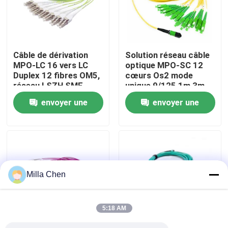
Visite d'usine
Câble de dérivation
Solution réseau câble
Contrôle de qualité
MPO-LC 16 vers LC
optique MPO-SC 12
Duplex 12 fibres OM5,
cœurs Os2 mode
réseau LSZH SMF
unique 9/125 1m 3m
Contactez-nous
(9/125) 400G 800G
5m type A MPO câble
envoyer une
envoyer une
de patch de fibre de
rupture
demande
demande
Nouvelles
Cas
Milla Chen
Demandez une citation
5:18 AM
Box en fibre optique Résiliation