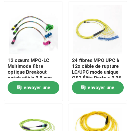
12 cœurs MPO-LC
24 fibres MPO UPC à
Multimode fibre
12x câble de rupture
optique Breakout
LC/UPC mode unique
patch câble 0,9 mm
OS2 Élite Perte ≤ 0,35
pour MPO cassettes
dB Type B LSZH 3,0
envoyer une
envoyer une
et boîtiers modulaires
mm
Maison
demande
demande
Produits
Au sujet de nous