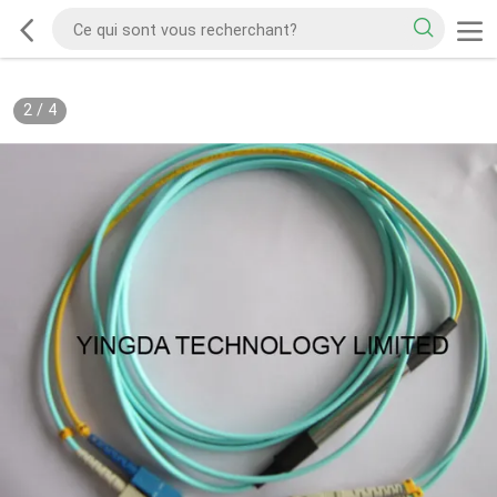
2
/
4