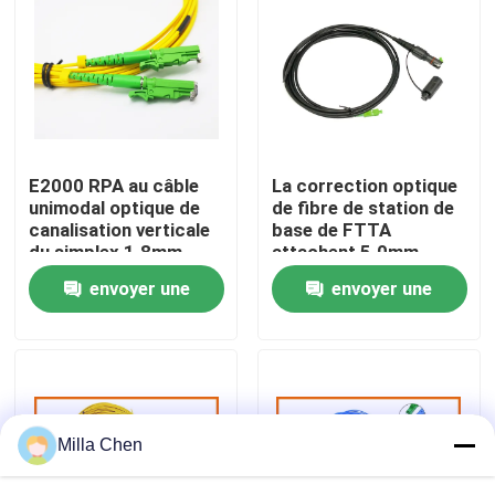
Visite d'usine
Contrôle de qualité
E2000 RPA au câble
La correction optique
Contactez-nous
unimodal optique de
de fibre de station de
canalisation verticale
base de FTTA
du simplex 1.8mm
attachent 5.0mm
Nouvelles
LSZH de corde de
terminés avec des
envoyer une
envoyer une
correction de fibre de
connecteurs de Sc de
Sc UPC
Supertap
demande
demande
Cas
Demandez une citation
Milla Chen
Box en fibre optique Résiliation