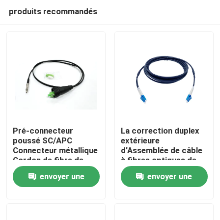
produits recommandés
Pré-connecteur
La correction duplex
poussé SC/APC
extérieure
Connecteur métallique
d'Assemblée de câble
Maison
Cordon de fibre de
à fibres optiques de
patch noir pour à
FTTA LC attachent
envoyer une
envoyer une
travers le conduit et la
GJFJV 7.0mm G657A2
Produits
paroi FTTH
2.0mm
demande
demande
Au sujet de nous