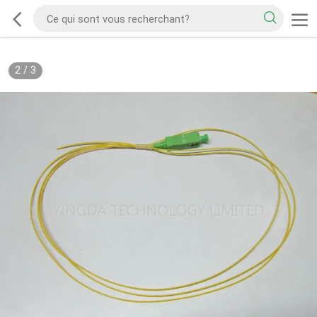
2
/
3