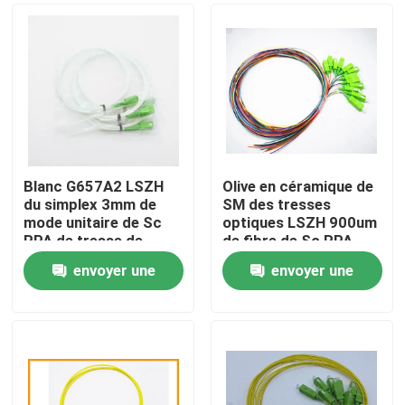
Blanc G657A2 LSZH
Olive en céramique de
du simplex 3mm de
SM des tresses
mode unitaire de Sc
optiques LSZH 900um
RPA de tresse de
de fibre de Sc RPA
câble optique de fibre
pour la boîte de
envoyer une
envoyer une
diviseur
Maison
demande
demande
Produits
Au sujet de nous