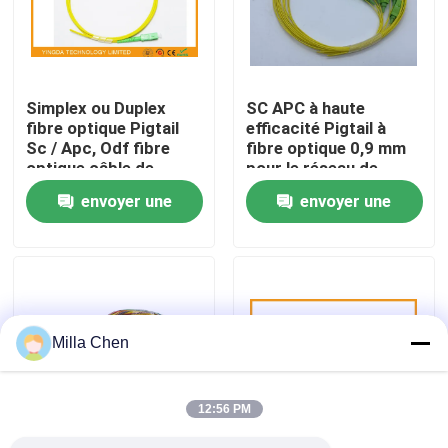
Visite d'usine
Simplex ou Duplex
SC APC à haute
Contrôle de qualité
fibre optique Pigtail
efficacité Pigtail à
Sc / Apc, Odf fibre
fibre optique 0,9 mm
optique câble de
pour le réseau de
Contactez-nous
patch 2 mm 1 m
panneaux de patch
envoyer une
envoyer une
demande
demande
Nouvelles
Cas
Milla Chen
Demandez une citation
12:56 PM
Box en fibre optique Résiliation