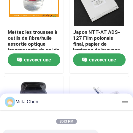
Visite d'usine
Mettez les trousses à
Japon NTT-AT ADS-
Contrôle de qualité
outils de fibre/huile
127 Film polonais
assortie optique
final, papier de
transparente de gel de
laminage de broyage
Contactez-nous
fibre 30 ml
100 pièces / paquet
envoyer une
envoyer une
demande
demande
Nouvelles
Cas
Milla Chen
Demandez une citation
8:43 PM
Box en fibre optique Résiliation