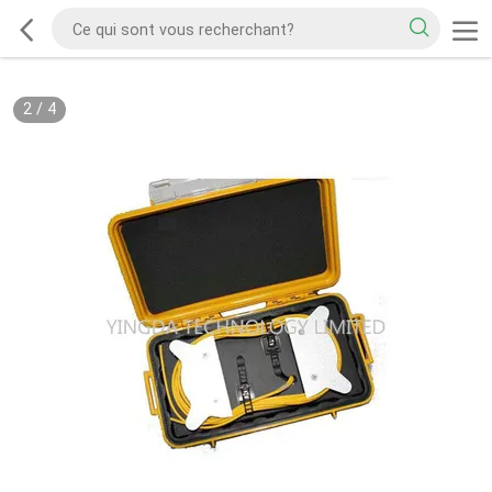
2
/
4