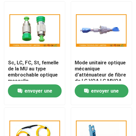
Sc, LC, FC, St, femelle
Mode unitaire optique
de la MU au type
mécanique
embrochable optique
d'atténuateur de fibre
masculin
de LC VOA LC MVOA
d'atténuateur de fibre
pour l'amplificateur de
envoyer une
envoyer une
(FC RPA F-M)
puissance d'EDFA
Maison
demande
demande
Produits
Au sujet de nous