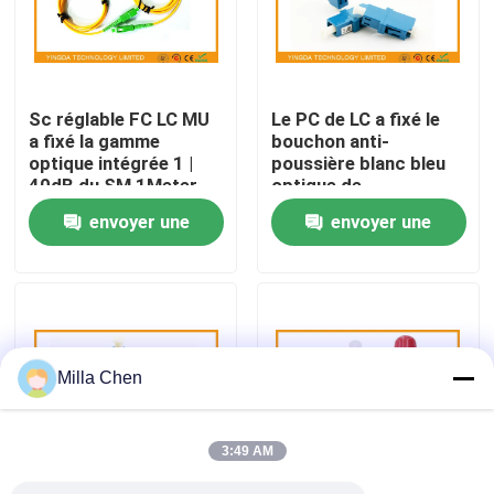
Visite d'usine
Sc réglable FC LC MU
Le PC de LC a fixé le
Contrôle de qualité
a fixé la gamme
bouchon anti-
optique intégrée 1 |
poussière blanc bleu
40dB du SM 1Meter
optique de
Contactez-nous
d'atténuateur de fibre
l'atténuateur 5dB de
envoyer une
envoyer une
fibre GR910, norme du
CEI
demande
demande
Nouvelles
Cas
Milla Chen
Demandez une citation
3:49 AM
Box en fibre optique Résiliation