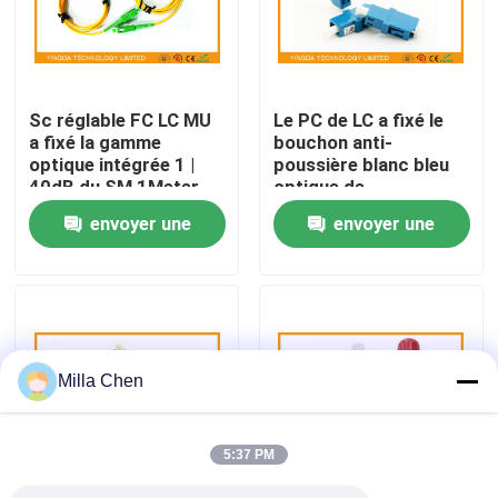
Visite d'usine
Sc réglable FC LC MU
Le PC de LC a fixé le
Contrôle de qualité
a fixé la gamme
bouchon anti-
optique intégrée 1 |
poussière blanc bleu
40dB du SM 1Meter
optique de
Contactez-nous
d'atténuateur de fibre
l'atténuateur 5dB de
envoyer une
envoyer une
fibre GR910, norme du
CEI
demande
demande
Nouvelles
Cas
Milla Chen
Demandez une citation
5:37 PM
Box en fibre optique Résiliation