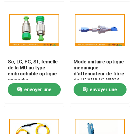
Sc, LC, FC, St, femelle
Mode unitaire optique
de la MU au type
mécanique
embrochable optique
d'atténuateur de fibre
masculin
de LC VOA LC MVOA
d'atténuateur de fibre
pour l'amplificateur de
envoyer une
envoyer une
(FC RPA F-M)
puissance d'EDFA
Maison
demande
demande
Produits
Au sujet de nous