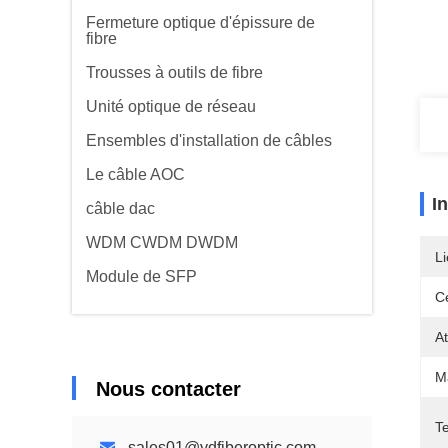
Fermeture optique d'épissure de
fibre
Trousses à outils de fibre
Unité optique de réseau
Ensembles d'installation de câbles
Le câble AOC
I
câble dac
WDM CWDM DWDM
Li
Module de SFP
Ce
At
M
Nous contacter
Te
sales01@ydfiberoptic.com