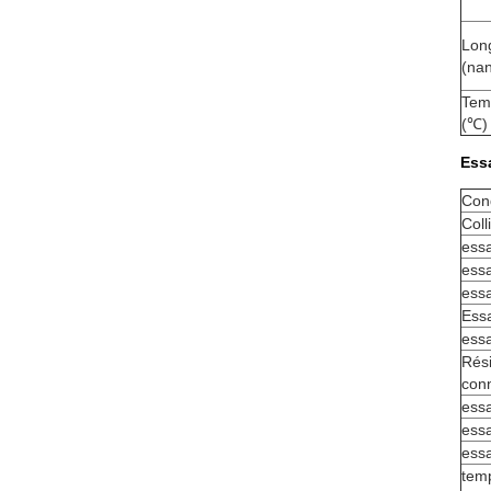
Lon
(na
Tem
(℃)
Essa
Cond
Coll
essa
essa
essa
Essa
essa
Rés
con
essa
essa
essa
tem