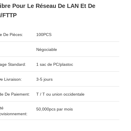
ibre Pour Le Réseau De LAN Et De
/FTTP
 De Pièces:
100PCS
Négociable
age Standard:
1 sac de PC/plastoc
e Livraison:
3-5 jours
e De Paiement:
T / T ou union occidentale
té
50,000pcs par mois
ovisionnement: