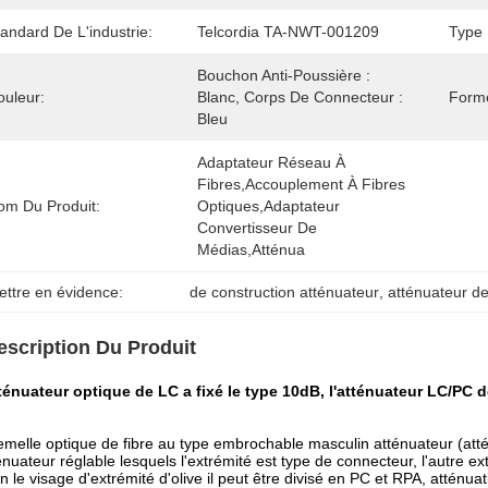
andard De L'industrie:
Telcordia TA-NWT-001209
Type 
Bouchon Anti-Poussière : 
ouleur:
Blanc, Corps De Connecteur : 
Form
Bleu
Adaptateur Réseau À 
Fibres,accouplement À Fibres 
om Du Produit:
Optiques,adaptateur 
Convertisseur De 
Médias,atténua
ettre en évidence:
de construction atténuateur
, 
atténuateur de
escription Du Produit
ténuateur optique de LC a fixé le type 10dB, l'atténuateur LC/PC
emelle optique de fibre au type embrochable masculin atténuateur (att
ténuateur réglable lesquels l'extrémité est type de connecteur, l'autre e
n le visage d'extrémité d'olive il peut être divisé en PC et RPA, atténuati