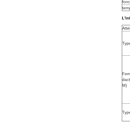
fon
tem
L'in
Atté
Typ
Fem
dact
M)
Type