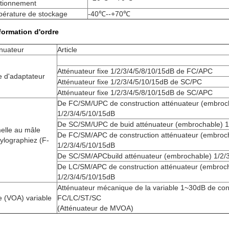
ctionnement
pérature de stockage
-40℃--+70℃
formation d'ordre
nuateur
Article
Atténuateur fixe 1/2/3/4/5/8/10/15dB de FC/APC
e d'adaptateur
Atténuateur fixe 1/2/3/4/5/10/15dB de SC/PC
Atténuateur fixe 1/2/3/4/5/8/10/15dB de SC/APC
De FC/SM/UPC de construction atténuateur (embroc
1/2/3/4/5/10/15dB
De SC/SM/UPC de buid atténuateur (embrochable) 1
elle au mâle
De FC/SM/APC de construction atténuateur (embroc
ylographiez (F-
1/2/3/4/5/10/15dB
De SC/SM/APCbuild atténuateur (embrochable) 1/2/
De LC/SM/APC de construction atténuateur (embroc
1/2/3/4/5/10/15dB
Atténuateur mécanique de la variable 1~30dB de co
 (VOA) variable
FC/LC/ST/SC
(Atténuateur de MVOA)