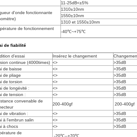
11-25dB<±5%
1310±10nm
gueur d'onde fonctionnante
1550±10nm
nomètre)
1310 et 1550±10nm
pérature de fonctionnement
-40℃~+75℃
i de fiabilité
ition d'essai
Insérez le changement
Changement 
ision continue (4000times)
<>
>35dB
i de baisse
<>
>35dB
i de pliage
<>
>35dB
i de torsion
<>
>35dB
i de longévité :
<>
>35dB
i de tension :
<>
>35dB
istance convenable de
200-400gf
200-400gf
necteur
i de vibration :
<>
>35dB
i à l'embrun salin
<>
>35dB
i à chocs
<>
>35dB
pérature de
-20℃--+70℃