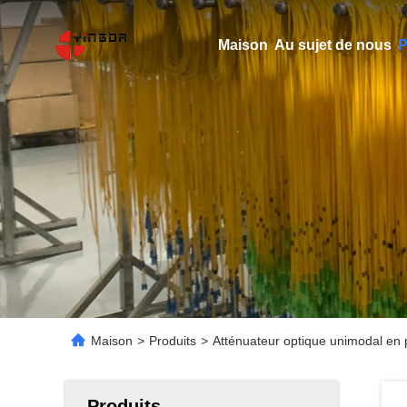
Maison
Au sujet de nous
P
Maison
>
Produits
>
Atténuateur optique unimodal en 
Produits