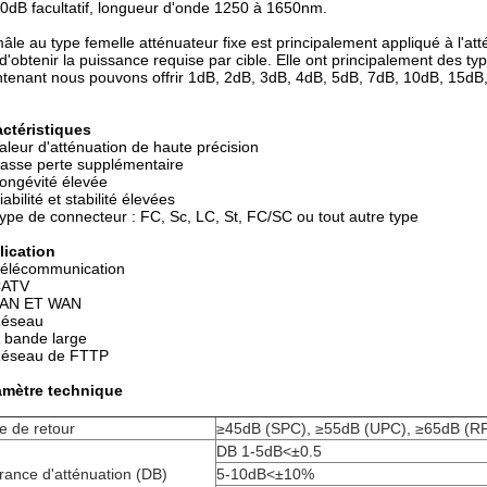
30dB facultatif, longueur d'onde 1250 à 1650nm.
âle au type femelle atténuateur fixe est principalement appliqué à l'at
 d'obtenir la puissance requise par cible. Elle ont principalement des t
tenant nous pouvons offrir 1dB, 2dB, 3dB, 4dB, 5dB, 7dB, 10dB, 15dB,
ctéristiques
aleur d'atténuation de haute précision
asse perte supplémentaire
ongévité élevée
iabilité et stabilité élevées
ype de connecteur : FC, Sc, LC, St, FC/SC ou tout autre type
lication
élécommunication
ATV
AN ET WAN
éseau
 bande large
éseau de FTTP
amètre technique
e de retour
≥45dB (SPC), ≥55dB (UPC), ≥65dB (R
DB 1-5dB<±0.5
rance d'atténuation (DB)
5-10dB<±10%