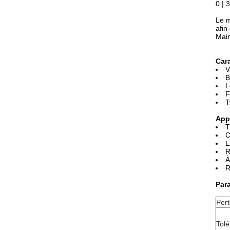
0 | 
Le m
afin
Main
Cara
V
B
L
F
T
App
T
C
L
R
À
R
Par
Pert
Tolé