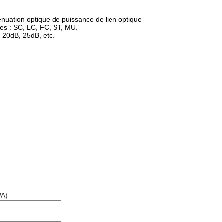
ténuation optique de puissance de lien optique
ypes : SC, LC, FC, ST, MU.
 20dB, 25dB, etc.
PA)