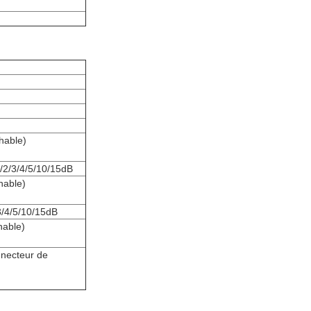
hable)
/2/3/4/5/10/15dB
hable)
3/4/5/10/15dB
hable)
nnecteur de