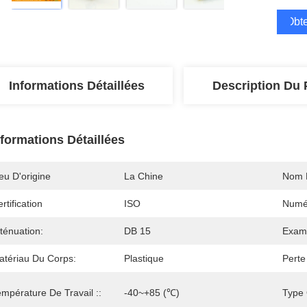
Obte
Informations Détaillées
Description Du 
nformations Détaillées
eu D'origine
La Chine
Nom 
rtification
ISO
Numé
ténuation:
DB 15
Exami
atériau Du Corps:
Plastique
Perte
mpérature De Travail ::
-40~+85 (℃)
Type 