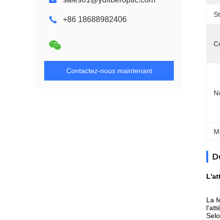
St
+86 18688982406
C
Contactez-nous maintenant
N
M
D
L'at
La f
l'at
Selo