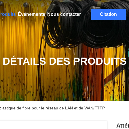
roduits
Événements
Nous contacter
Citation
DÉTAILS DES PRODUITS
plastique de fibre pour le réseau de LAN et de WAN/FTTP
Atté