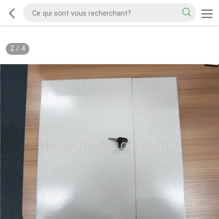
2
/
4