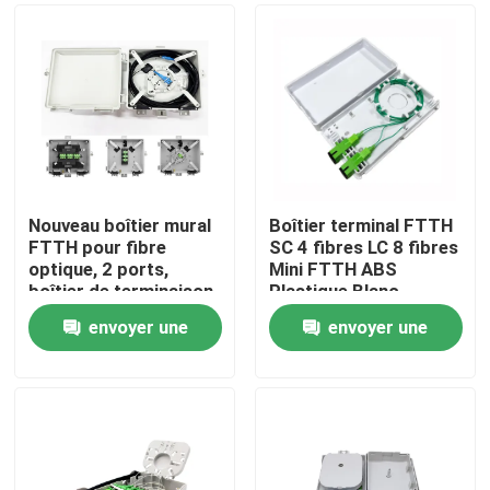
Nouveau boîtier mural
Boîtier terminal FTTH
FTTH pour fibre
SC 4 fibres LC 8 fibres
optique, 2 ports,
Mini FTTH ABS
boîtier de terminaison
Plastique Blanc
de fibre pour câble
Distribution Murale
envoyer une
envoyer une
intérieur
Prise Faceplate
Maison
demande
demande
Produits
Au sujet de nous