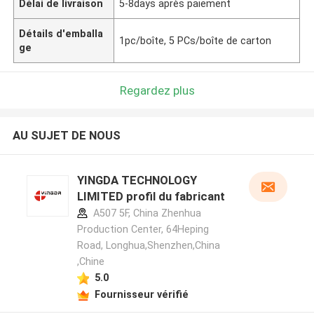
Délai de livraison
5-8days après paiement
Détails d'emballa
1pc/boîte, 5 PCs/boîte de carton
ge
Regardez plus
AU SUJET DE NOUS
YINGDA TECHNOLOGY
LIMITED profil du fabricant
A507 5F, China Zhenhua
Production Center, 64Heping
Road, Longhua,Shenzhen,China
,Chine
5.0
Fournisseur vérifié