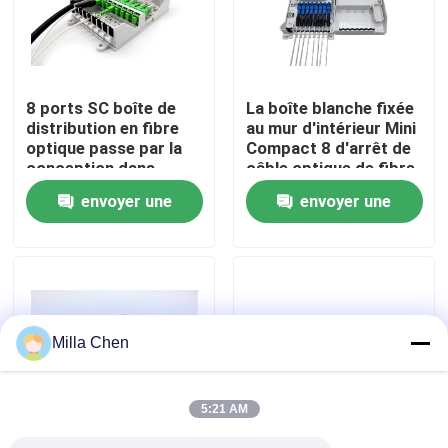
Visite d'usine
8 ports SC boîte de
La boîte blanche fixée
Contrôle de qualité
distribution en fibre
au mur d'intérieur Mini
optique passe par la
Compact 8 d'arrêt de
conception dans
câble optique de fibre
Contactez-nous
FTTH GPON CATV
d'IP54 FTTH creuse
envoyer une
envoyer une
l'adaptateur de Sc
demande
demande
Nouvelles
Cas
Milla Chen
Demandez une citation
5:21 AM
Box en fibre optique Résiliation