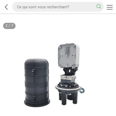
2
/
7