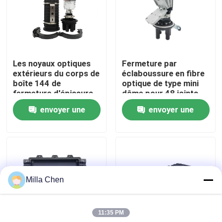
Visite d'usine
Contrôle de qualité
Les noyaux optiques
Fermeture par
extérieurs du corps de
éclaboussure en fibre
boîte 144 de
optique de type mini
Contactez-nous
fermeture d'épissure
dôme pour 48 joints
de fibre 5 ports pp
de câbles à fibre
envoyer une
envoyer une
couvrent d'un dôme le
Nouvelles
joint de
demande
demande
rétrécissement de la
chaleur
Cas
Milla Chen
Demandez une citation
11:35 PM
Box en fibre optique Résiliation