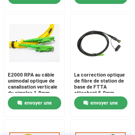
paroi FTTH
2.0mm
demande
demande
Visite d'usine
Contrôle de qualité
Contactez-nous
Nouvelles
E2000 RPA au câble
La correction optique
unimodal optique de
de fibre de station de
canalisation verticale
base de FTTA
du simplex 1.8mm
attachent 5.0mm
Cas
LSZH de corde de
terminés avec des
envoyer une
envoyer une
correction de fibre de
connecteurs de Sc de
Sc UPC
Supertap
Demandez une citation
demande
demande
Box en fibre optique Résiliation