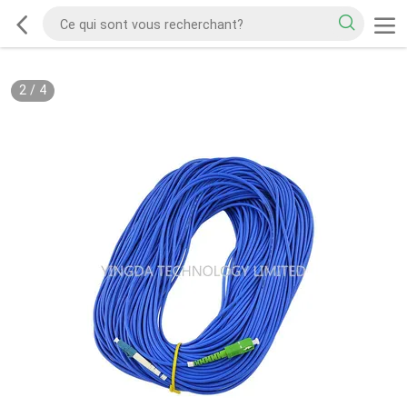
2
/
4