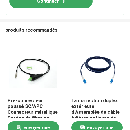
Continuer
produits recommandés
Maison
Pré-connecteur
La correction duplex
poussé SC/APC
extérieure
Produits
Connecteur métallique
d'Assemblée de câble
Cordon de fibre de
à fibres optiques de
patch noir pour à
FTTA LC attachent
envoyer une
envoyer une
Au sujet de nous
travers le conduit et la
GJFJV 7.0mm G657A2