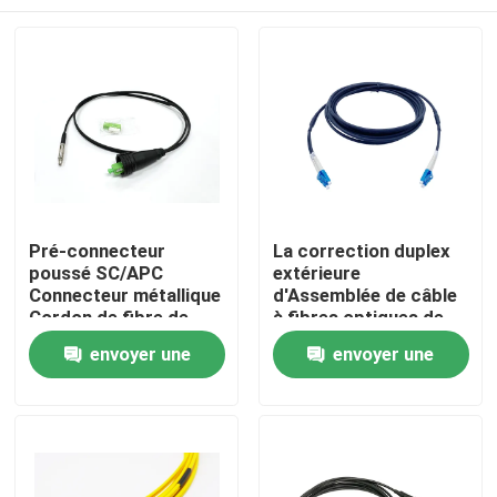
Pré-connecteur
La correction duplex
poussé SC/APC
extérieure
Connecteur métallique
d'Assemblée de câble
Cordon de fibre de
à fibres optiques de
patch noir pour à
FTTA LC attachent
Maison
envoyer une
envoyer une
travers le conduit et la
GJFJV 7.0mm G657A2
paroi FTTH
2.0mm
demande
demande
Produits
Au sujet de nous