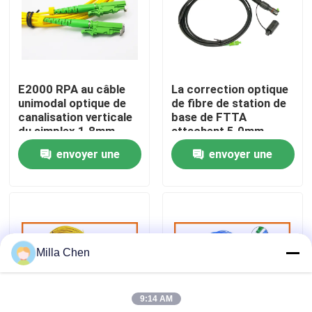
Visite d'usine
Contrôle de qualité
E2000 RPA au câble
La correction optique
unimodal optique de
de fibre de station de
canalisation verticale
base de FTTA
Contactez-nous
du simplex 1.8mm
attachent 5.0mm
LSZH de corde de
terminés avec des
envoyer une
envoyer une
correction de fibre de
connecteurs de Sc de
Nouvelles
Sc UPC
Supertap
demande
demande
Cas
Milla Chen
Demandez une citation
9:14 AM
Box en fibre optique Résiliation