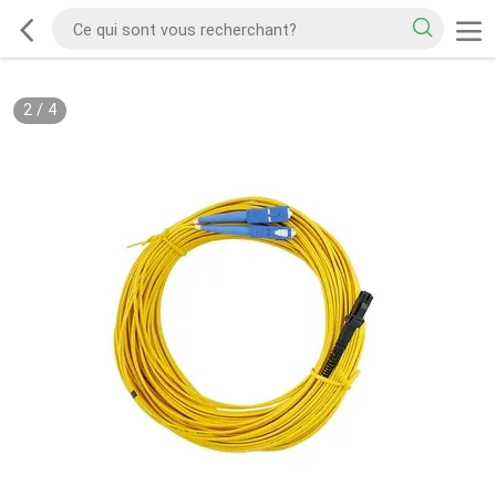
2
/
4