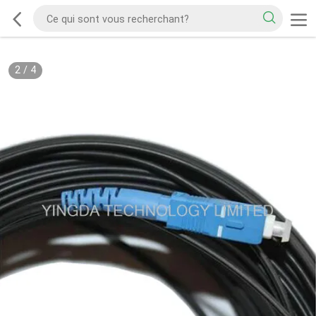
2
/
4