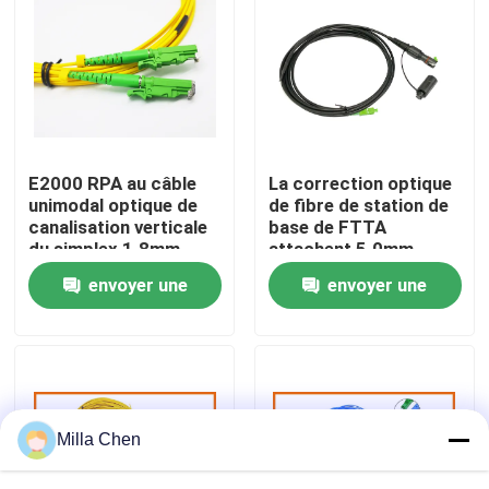
Visite d'usine
Contrôle de qualité
E2000 RPA au câble
La correction optique
Contactez-nous
unimodal optique de
de fibre de station de
canalisation verticale
base de FTTA
du simplex 1.8mm
attachent 5.0mm
Nouvelles
LSZH de corde de
terminés avec des
envoyer une
envoyer une
correction de fibre de
connecteurs de Sc de
Sc UPC
Supertap
demande
demande
Cas
Demandez une citation
Milla Chen
Box en fibre optique Résiliation