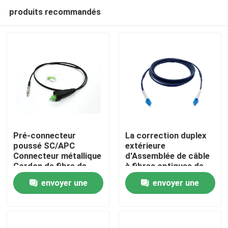
produits recommandés
Pré-connecteur
La correction duplex
poussé SC/APC
extérieure
Connecteur métallique
d'Assemblée de câble
Maison
Cordon de fibre de
à fibres optiques de
patch noir pour à
FTTA LC attachent
envoyer une
envoyer une
travers le conduit et la
GJFJV 7.0mm G657A2
Produits
paroi FTTH
2.0mm
demande
demande
Au sujet de nous