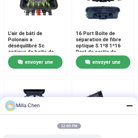
Visite d'usine
L'air de bâti de
16 Port Boîte de
Contrôle de qualité
Polonais a
séparation de fibre
déséquilibré Sc
optique S 1*8 1*16
optique de boîte de
Port de sortie de
Contactez-nous
fibre de diviseur du
câble carré Pour la
envoyer une
envoyer une
PETIT SOMME 8
construction et la
SC/APC CTO 1X8 1X2
gestion du réseau
demande
demande
Nouvelles
le mini
FTTx
Cas
Milla Chen
Demandez une citation
12:00 PM
Box en fibre optique Résiliation