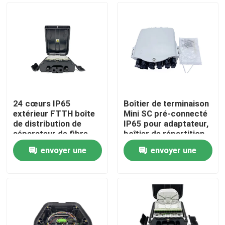
24 cœurs IP65
Boîtier de terminaison
extérieur FTTH boîte
Mini SC pré-connecté
de distribution de
IP65 pour adaptateur,
séparateur de fibre
boîtier de répartition
optique montée sur le
fibre optique FTTH,
envoyer une
envoyer une
mur avec 24
16 cœurs, Cajas Nap
Maison
adaptateurs SC
pour solution FTTH
demande
demande
PC+ABS FDB0224HF
Produits
Au sujet de nous