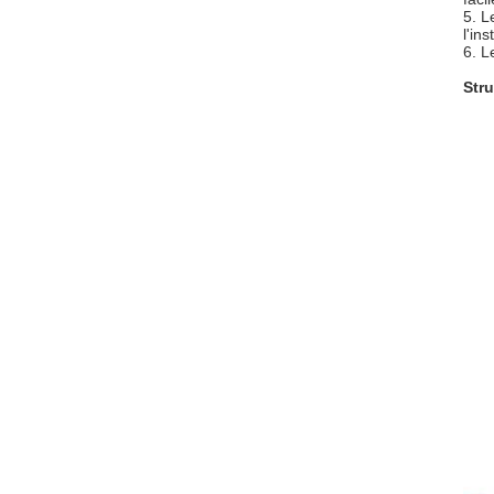
5. L
l'ins
6. L
Stru