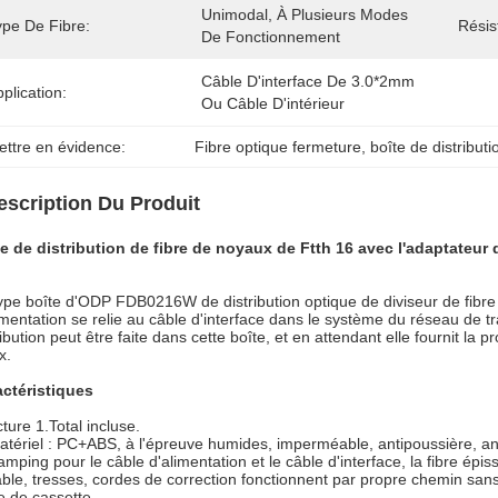
Unimodal, À Plusieurs Modes 
ype De Fibre:
Résis
De Fonctionnement
Câble D'interface De 3.0*2mm 
plication:
Ou Câble D'intérieur
ettre en évidence:
Fibre optique fermeture
, 
boîte de distribut
escription Du Produit
e de distribution de fibre de noyaux de Ftth 16 avec l'adaptateur 
ype boîte d'ODP FDB0216W de distribution optique de diviseur de fibre
imentation se relie au câble d'interface dans le système du réseau de t
ribution peut être faite dans cette boîte, et en attendant elle fournit la 
x.
ctéristiques
cture 1.Total incluse.
atériel : PC+ABS, à l'épreuve humides, imperméable, antipoussière, anti
amping pour le câble d'alimentation et le câble d'interface, la fibre épiss
ble, tresses, cordes de correction fonctionnent par propre chemin sans 
le de cassette.