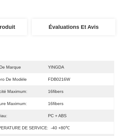
roduit
Évaluations Et Avis
De Marque
YINGDA
ro De Modèle
FDB0216W
cité Maximum:
16fibers
sure Maximum:
16fibers
iau:
PC + ABS
ERATURE DE SERVICE:
-40 +80℃