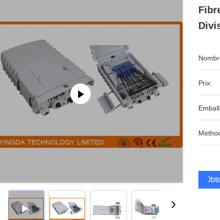
Fibr
Divi
Nombre
Prix:
Emball
Méthod
Obte