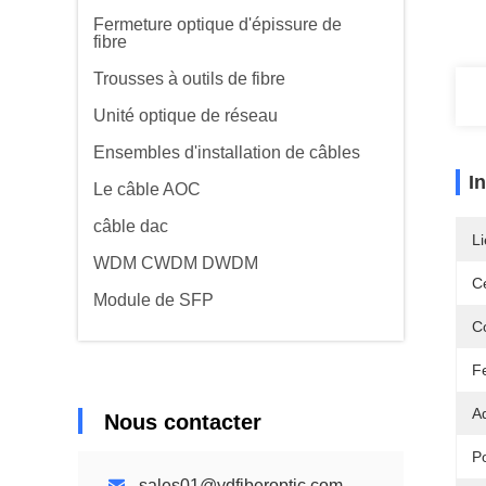
Fermeture optique d'épissure de
fibre
Trousses à outils de fibre
Unité optique de réseau
Ensembles d'installation de câbles
I
Le câble AOC
câble dac
Li
WDM CWDM DWDM
Ce
Module de SFP
C
F
A
Nous contacter
P
sales01@ydfiberoptic.com