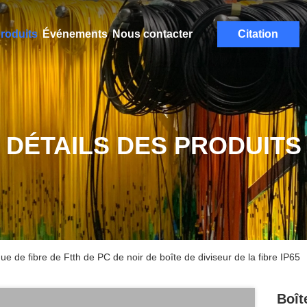
roduits
Événements
Nous contacter
Citation
DÉTAILS DES PRODUITS
que de fibre de Ftth de PC de noir de boîte de diviseur de la fibre IP65
Boît