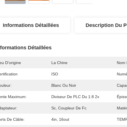
Informations Détaillées
Description Du P
nformations Détaillées
eu D'origine
La Chine
Nom 
rtification
ISO
Numé
ouleur:
Blanc Ou Noir
Capa
ente Maximum:
Diviseur De PLC Du 1:8 2x
Épis
daptateur:
Sc, Coupleur De Fc
Matér
orts De Câble:
4in, 16out
TEMP