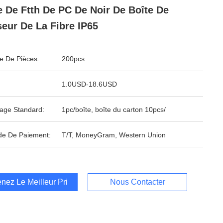
e De Ftth De PC De Noir De Boîte De
seur De La Fibre IP65
 De Pièces:
200pcs
1.0USD-18.6USD
age Standard:
1pc/boîte, boîte du carton 10pcs/
e De Paiement:
T/T, MoneyGram, Western Union
nez Le Meilleur Prix
Nous Contacter