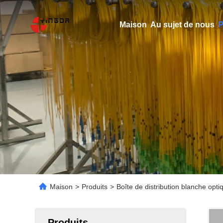
Maison
Au sujet de nous
P
Maison
>
Produits
>
Boîte de distribution blanche opti
Produits