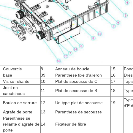
Couvercle
8
Anneau de boucle
15
Fond
base
09
Parenthèse fixe d'aileron
16
Dres
Vis se reliante
10
Plat de secousse de C
17
Tapi
Joint en
11
Plat de secousse de B
18
Type 
caoutchouc
Type
Boulon de serrure
12
Un type plat de secousse
19
d'E d
Agrafe de porte
13
Parenthèse de secousse
Parenthèse se
reliante d'agrafe de
14
Fixateur de fibre
porte