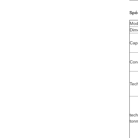
Spéc
Mod
Dim
Cap
Con
Tech
tech
ton