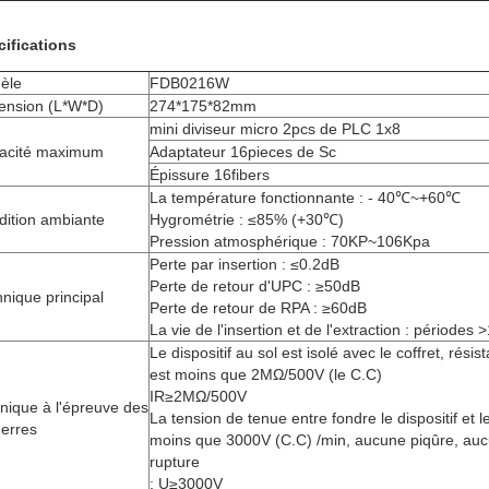
ifications
èle
FDB0216W
ension (L*W*D)
274*175*82mm
mini diviseur micro 2pcs de PLC 1x8
acité maximum
Adaptateur 16pieces de Sc
Épissure 16fibers
La température fonctionnante : - 40℃~+60℃
dition ambiante
Hygrométrie : ≤85% (+30℃)
Pression atmosphérique : 70KP~106Kpa
Perte par insertion : ≤0.2dB
Perte de retour d'UPC : ≥50dB
nique principal
Perte de retour de RPA : ≥60dB
La vie de l'insertion et de l'extraction : périodes
Le dispositif au sol est isolé avec le coffret, rési
est moins que 2MΩ/500V (le C.C)
IR≥2MΩ/500V
nique à l'épreuve des
La tension de tenue entre fondre le dispositif et l
nerres
moins que 3000V (C.C) /min, aucune piqûre, aucu
rupture
; U≥3000V