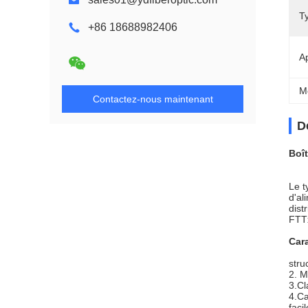
T
+86 18688982406
Ap
M
Contactez-nous maintenant
D
Boît
Le t
d'al
dist
FTT
Cara
stru
2. M
3.Cl
4.Ca
faci