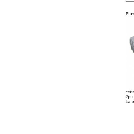
Plus
cett
2pcs
La b