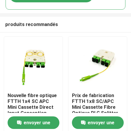
produits recommandés
Maison
Nouvelle fibre optique
Prix de fabrication
FTTH 1x4 SC APC
FTTH 1x8 SC/APC
Mini Cassette Direct
Mini Cassette Fibre
Produits
Input Conception
Optique PLC Splitter
exclusive LGX PLC
Longueur d'onde
envoyer une
envoyer une
Splitter pour la Russie
1260-1650 nm pour
Au sujet de nous
les solutions réseau