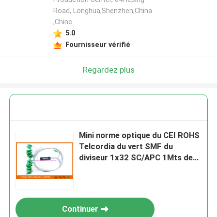
Road, Longhua,Shenzhen,China
,Chine
5.0
Fournisseur vérifié
Regardez plus
Mini norme optique du CEI ROHS
Telcordia du vert SMF du
diviseur 1x32 SC/APC 1Mts de
PLC de fibre de FTTx
Continuer