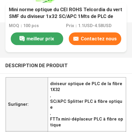
Mini norme optique du CEI ROHS Telcordia du vert
SMF du diviseur 1x32 SC/APC 1Mts de PLC de
fibre de FTTx
MOQ：100 pcs
Prix：1.1USD-4.58USD
meilleur prix
Contactez nous
DESCRIPTION DE PRODUIT
diviseur optique de PLC de la fibre
1X32
,
SC/APC Splitter PLC à fibre optiqu
Surligner:
e
,
FTTx mini-déplaceur PLC à fibre op
tique