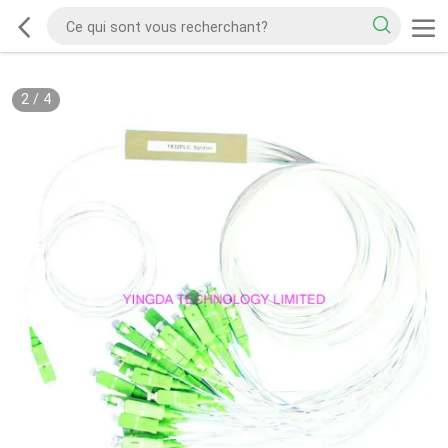
2
/
4