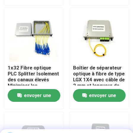
demande
demande
personnalisées
Visite d'usine
Contrôle de qualité
Contactez-nous
1x32 Fibre optique
Boîtier de séparateur
Nouvelles
PLC Splitter Isolement
optique à fibre de type
des canaux élevés
LGX 1X4 avec câble de
Minimiser les
2 mm et longueur de
interférences de
pigtail de 0,5 m pour
Cas
envoyer une
envoyer une
signal dans les
réseaux monomodes
applications de
SM G657A
demande
demande
réseaux de fibres
Demandez une citation
optiques
Box en fibre optique Résiliation