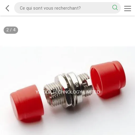
2
/
4