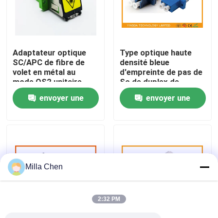
Visite d'usine
Adaptateur optique
Type optique haute
Contrôle de qualité
SC/APC de fibre de
densité bleue
volet en métal au
d'empreinte de pas de
mode OS2 unitaire
Sc de duplex de
Contactez-nous
recto de SC/APC avec
l'adaptateur LC de
envoyer une
envoyer une
la bride
fibre de PBT de mode
unitaire
demande
demande
Nouvelles
Cas
Milla Chen
Demandez une citation
2:32 PM
Box en fibre optique Résiliation