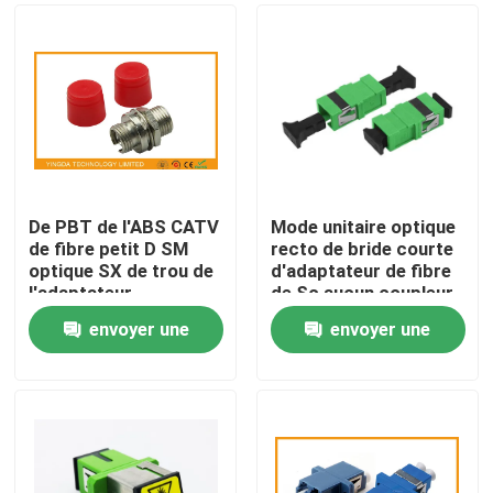
De PBT de l'ABS CATV
Mode unitaire optique
de fibre petit D SM
recto de bride courte
optique SX de trou de
d'adaptateur de fibre
l'adaptateur
de Sc aucun coupleur
FC/coupleur optique
en plastique de bride
envoyer une
envoyer une
de fibre
Maison
demande
demande
Produits
Au sujet de nous