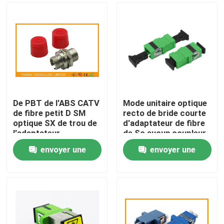
De PBT de l'ABS CATV
Mode unitaire optique
de fibre petit D SM
recto de bride courte
optique SX de trou de
d'adaptateur de fibre
l'adaptateur
de Sc aucun coupleur
FC/coupleur optique
en plastique de bride
envoyer une
envoyer une
de fibre
Maison
demande
demande
Produits
Au sujet de nous