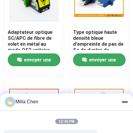
Visite d'usine
Adaptateur optique
Type optique haute
Contrôle de qualité
SC/APC de fibre de
densité bleue
volet en métal au
d'empreinte de pas de
mode OS2 unitaire
Sc de duplex de
Contactez-nous
recto de SC/APC avec
l'adaptateur LC de
envoyer une
envoyer une
la bride
fibre de PBT de mode
unitaire
demande
demande
Nouvelles
Cas
Milla Chen
Demandez une citation
12:36 PM
Box en fibre optique Résiliation