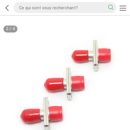
2
/
4