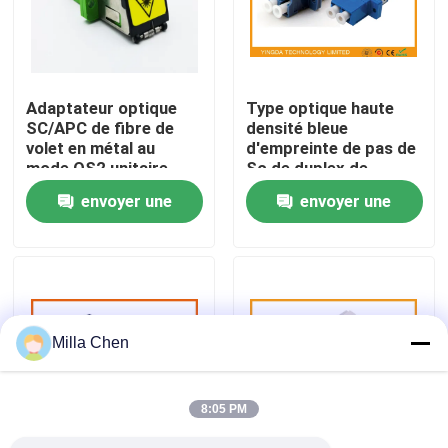
Visite d'usine
Adaptateur optique
Type optique haute
Contrôle de qualité
SC/APC de fibre de
densité bleue
volet en métal au
d'empreinte de pas de
mode OS2 unitaire
Sc de duplex de
Contactez-nous
recto de SC/APC avec
l'adaptateur LC de
envoyer une
envoyer une
la bride
fibre de PBT de mode
unitaire
demande
demande
Nouvelles
Cas
Milla Chen
Demandez une citation
8:05 PM
Box en fibre optique Résiliation