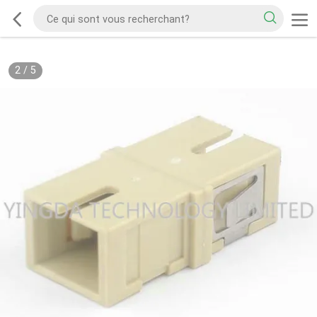
2
/
5