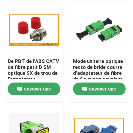
De PBT de l'ABS CATV
Mode unitaire optique
de fibre petit D SM
recto de bride courte
optique SX de trou de
d'adaptateur de fibre
l'adaptateur
de Sc aucun coupleur
FC/coupleur optique
en plastique de bride
envoyer une
envoyer une
de fibre
Maison
demande
demande
Produits
Au sujet de nous