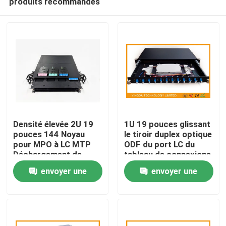
produits recommandés
Densité élevée 2U 19
1U 19 pouces glissant
pouces 144 Noyau
le tiroir duplex optique
pour MPO à LC MTP
ODF du port LC du
Déchargement de
tableau de connexions
Maison
diapositive Panneau
de fibre de bâti de
envoyer une
envoyer une
de patch en fibre
support 12
optique MPO Rack
Produits
demande
demande
Data Center Solution
Au sujet de nous