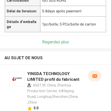
Certification
ISO SGS ROHS
Délai de livraison
5-8days après paiement
Détails d'emballa
1pc/boîte, 5 PCs/boîte de carton
ge
Regardez plus
AU SUJET DE NOUS
YINGDA TECHNOLOGY
LIMITED profil du fabricant
A507 5F, China Zhenhua
Production Center, 64Heping
Road, Longhua,Shenzhen,China
,Chine
5.0