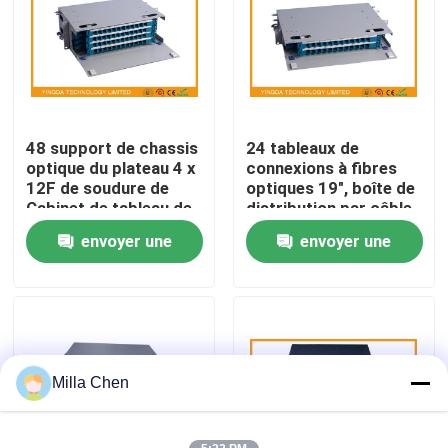
Visite d'usine
Contrôle de qualité
48 support de chassis
24 tableaux de
optique du plateau 4 x
connexions à fibres
Contactez-nous
12F de soudure de
optiques 19", boîte de
Cabinet de tableau de
distribution par câble
connexions de fibre de
de Sc avec le matériel
envoyer une
envoyer une
Nouvelles
noyaux
en acier laminé à froid
demande
demande
Cas
Demandez une citation
Milla Chen
Box en fibre optique Résiliation