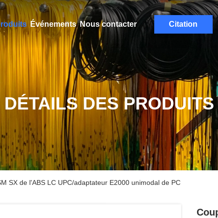
roduits
Événements
Nous contacter
Citation
DÉTAILS DES PRODUITS
 SM SX de l'ABS LC UPC/adaptateur E2000 unimodal de PC
Coup