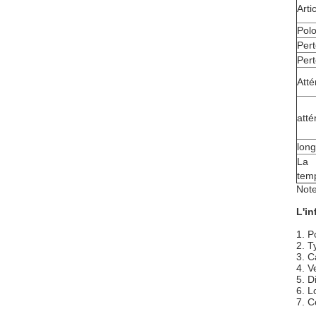
Arti
Polo
Pert
Pert
Att
atté
long
La
temp
Note
L'in
1. P
2. T
3. C
4. 
5. D
6. L
7. C