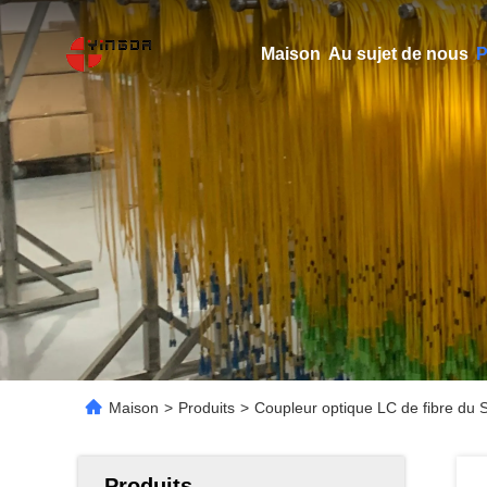
Maison
Au sujet de nous
P
Maison
>
Produits
>
Coupleur optique LC de fibre du
Produits