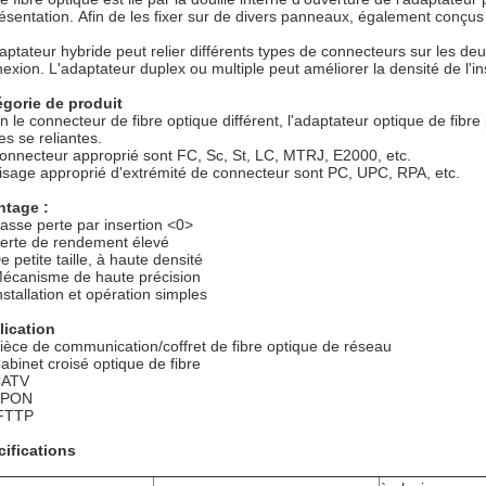
ésentation. Afin de les fixer sur de divers panneaux, également conçus 
aptateur hybride peut relier différents types de connecteurs sur les deu
exion. L'adaptateur duplex ou multiple peut améliorer la densité de l'in
égorie de produit
n le connecteur de fibre optique différent, l'adaptateur optique de fibr
es se reliantes.
onnecteur approprié sont FC, Sc, St, LC, MTRJ, E2000, etc.
isage approprié d'extrémité de connecteur sont PC, UPC, RPA, etc.
ntage :
asse perte par insertion <0>
erte de rendement élevé
e petite taille, à haute densité
écanisme de haute précision
nstallation et opération simples
lication
ièce de communication/coffret de fibre optique de réseau
abinet croisé optique de fibre
ATV
EPON
FTTP
ifications