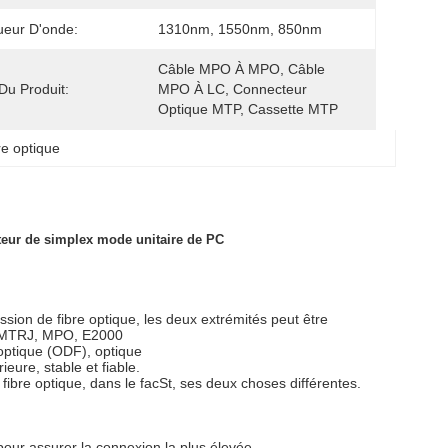
eur D'onde:
1310nm, 1550nm, 850nm
Câble MPO À MPO, Câble 
u Produit:
MPO À LC, Connecteur 
Optique MTP, Cassette MTP
re optique
teur de simplex mode unitaire de PC
ssion de fibre optique, les deux extrémités peut être
LC, MTRJ, MPO, E2000
e optique (ODF), optique
ieure, stable et fiable.
fibre optique, dans le facSt, ses deux choses différentes.
r pour assurer la connexion la plus élevée