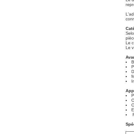
repr
L'ad
conn
Cat
Selo
pièc
Le c
Le v
Ava
B
P
D
M
I
App
P
C
C
Spéc