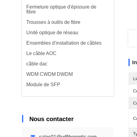
Fermeture optique d'épissure de
fibre
Trousses à outils de fibre
Unité optique de réseau
Ensembles d'installation de câbles
Le câble AOC
I
câble dac
WDM CWDM DWDM
Li
Module de SFP
Ce
C
Nous contacter
C
T
sales01@ydfiberoptic.com