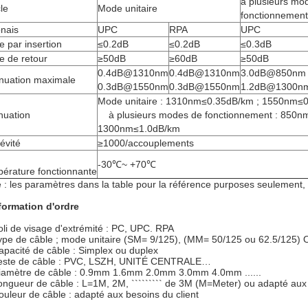
à plusieurs mo
cle
Mode unitaire
fonctionnement
nais
UPC
RPA
UPC
e par insertion
≤0.2dB
≤0.2dB
≤0.3dB
e de retour
≥50dB
≥60dB
≥50dB
0.4dB@1310nm
0.4dB@1310nm
3.0dB@850nm
énuation maximale
0.3dB@1550nm
0.3dB@1550nm
1.2dB@1300n
Mode unitaire : 1310nm≤0.35dB/km ; 1550nm≤
nuation
à plusieurs modes de fonctionnement : 850n
1300nm≤1.0dB/km
évité
≥1000/accouplements
-30℃~ +70℃
érature fonctionnante
 : les paramètres dans la table pour la référence purposes seulement
formation d'ordre
oli de visage d'extrémité : PC, UPC. RPA
ype de câble ; mode unitaire (SM= 9/125), (MM= 50/125 ou 62.5/125)
apacité de câble : Simplex ou duplex
Veste de câble : PVC, LSZH, UNITÉ CENTRALE…
iamètre de câble : 0.9mm 1.6mm 2.0mm 3.0mm 4.0mm ......
ongueur de câble : L=1M, 2M, ````````` de 3M (M=Meter) ou adapté aux 
ouleur de câble : adapté aux besoins du client