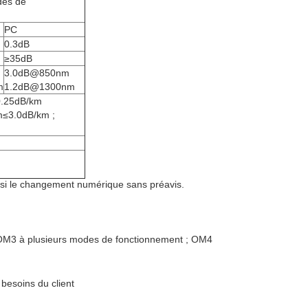
des de
PC
0.3dB
≥35dB
3.0dB@850nm
m
1.2dB@1300nm
0.25dB/km
m≤3.0dB/km ;
, si le changement numérique sans préavis.
 OM3 à plusieurs modes de fonctionnement ; OM4
besoins du client