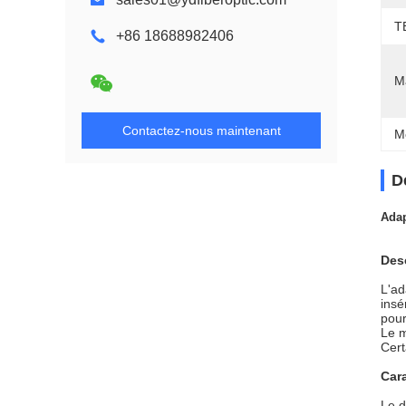
T
+86 18688982406
M
Contactez-nous maintenant
M
D
Adap
Des
L'ad
insé
pour
Le m
Cert
Cara
Le d