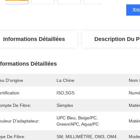
Obte
Informations Détaillées
Description Du P
nformations Détaillées
eu D'origine
La Chine
Nom 
rtification
ISO,SGS
Numé
ompte De Fibre:
Siimplex
Matér
UPC Bleu, Beige/PC, 
ouleur D'adaptateur:
Matér
Green/APC, Aqua/PC
ype De Fibre:
SM, MILLIMÈTRE, OM3, OM4
Mode 