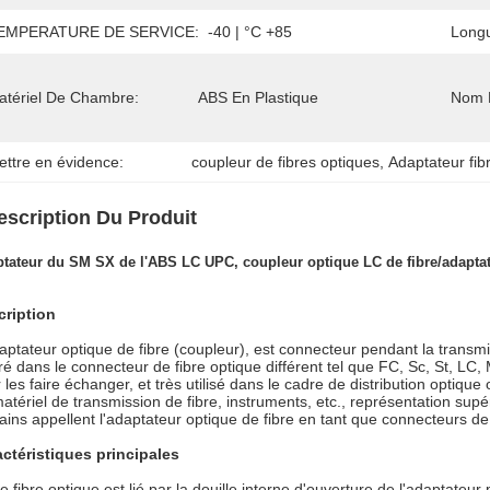
EMPERATURE DE SERVICE:
-40 | °C +85
Longu
atériel De Chambre:
ABS En Plastique
Nom D
ettre en évidence:
coupleur de fibres optiques
, 
Adaptateur fib
escription Du Produit
tateur du SM SX de l'ABS LC UPC, coupleur optique LC de fibre/adapta
cription
aptateur optique de fibre (coupleur), est connecteur pendant la transmi
ré dans le connecteur de fibre optique différent tel que FC, Sc, St, 
 les faire échanger, et très utilisé dans le cadre de distribution optiqu
atériel de transmission de fibre, instruments, etc., représentation supér
ains appellent l'adaptateur optique de fibre en tant que connecteurs de 
ctéristiques principales
e fibre optique est lié par la douille interne d'ouverture de l'adaptateu