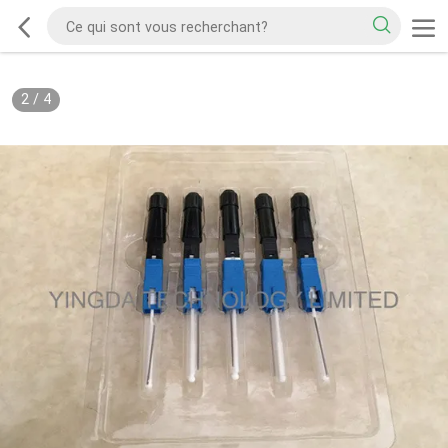
2
/
4