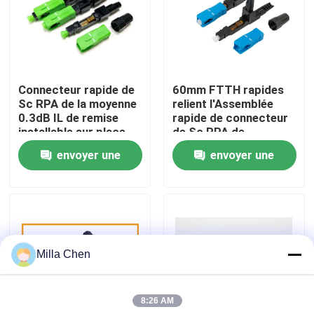
Visite d'usine
Contrôle de qualité
Connecteur rapide de
60mm FTTH rapides
Sc RPA de la moyenne
relient l'Assemblée
0.3dB IL de remise
rapide de connecteur
Contactez-nous
installable sur place
de Sc RPA de
pour le câble
connecteurs de fibre
envoyer une
envoyer une
d'interface
Nouvelles
demande
demande
Cas
Milla Chen
Demandez une citation
8:26 AM
Box en fibre optique Résiliation