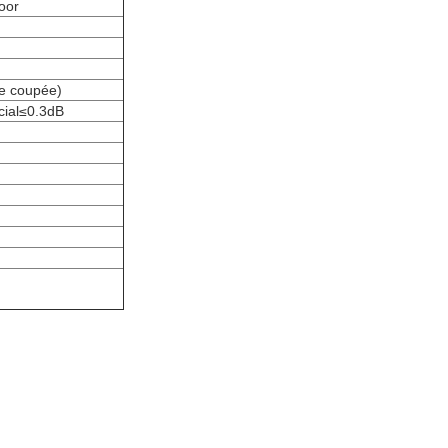
oor
re coupée)
cial≤0.3dB