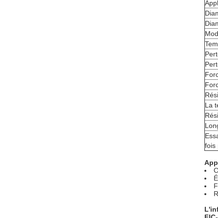
Appl
Diam
Diam
Mod
Tem
Pert
Pert
Forc
Forc
Rési
La t
Rési
Lon
Essa
fois
App
C
É
F
R
L'in
FIC