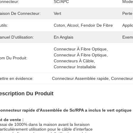
onnecteur:
SC/APC
Mode
aison De Connecteur:
Vert
Perte
tils:
Coton, Alcool, Fendoir De Fibre
Appli
nuel D'utilisation:
En Anglais
Exem
Connecteur À Fibre Optique, 
Connecteur À Fibre Optique, 
om Du Produit:
Connecteurs À Câble, 
Connecteur Installable 
ettre en évidence:
Connecteur Assemblée rapide
, 
Connecteu
escription Du Produit
onnecteur rapide d'Assemblée de Sc/RPA a inclus le vert optique i
t de vente :
ssai de 1000% dans la maison avant la livraison
articulièrement utilisation pour le câble d'interface