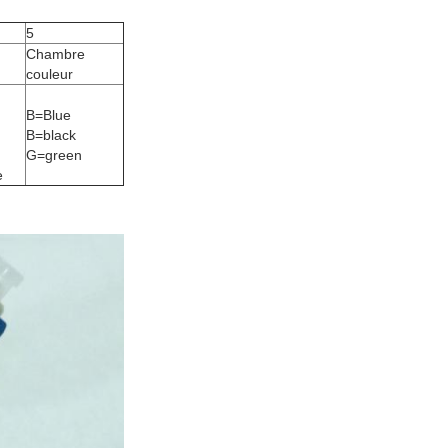
5
Chambre
couleur
B=Blue
B=black
G=green
e