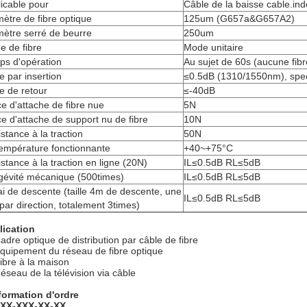
icable pour
Câble de la baisse cable.ind
ètre de fibre optique
125um (G657a&G657A2)
ètre serré de beurre
250um
e de fibre
Mode unitaire
ps d'opération
Au sujet de 60s (aucune fib
e par insertion
≤0.5dB (1310/1550nm), spe
e de retour
≤-40dB
e d'attache de fibre nue
5N
e d'attache de support nu de fibre
10N
stance à la traction
50N
empérature fonctionnante
+40~+75°C
stance à la traction en ligne (20N)
IL≤0.5dB RL≤5dB
gévité mécanique (500times)
IL≤0.5dB RL≤5dB
i de descente (taille 4m de descente, une
IL≤0.5dB RL≤5dB
 par direction, totalement 3times)
lication
adre optique de distribution par câble de fibre
quipement du réseau de fibre optique
ibre à la maison
éseau de la télévision via câble
formation d'ordre
-XX-XXX-XX-XX