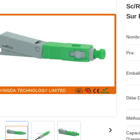
Sc/R
Sur 
Nombre
Prix:
Emball
Délai D
Méthod
Capaci
D'appr