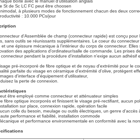
haque boîte avec le manuel d'utilisation anglais
e St de Sc LC FC peut être choosen
nimodal, à plusieurs modes de fonctionnement chacun des deux correc
roductivité : 10.000 PCs/jour
cription
onnecteur d'Assemblée de champ (connecteur rapide) est conçu pour l
es, sans outils se réunissants supplémentaires. Le coeur du connecteur 
e et une épissure mécanique à l'intérieur du corps de connecteur. Elle
vation des applications d'ordinateur/salle de commande. Les prises de
e connecteur pendant la procédure d'installation n'exige aucun adhésif 
isage pré-incorporé de fibre optique et de noyau d'extrémité pour le c
ualité parfaite du visage en céramique d'extrémité d'olive, protègent ef
ages d'interface d'équipement d'utilisateur,
éduisez la perte de connexion.
ctéristiques
eut être employé comme connecteur et atténuateur simples
e fibre optique incorporés et finissent le visage pré-rectifiant, aucun pol
nstallation sur place, connexion rapide, opération facile
ucun colle du besoin, meulage ou outils électriques, un genre d'accès à
aute performance et fiabilité, installation commode
écanique et performance environnementale en conformité avec la n
cifications