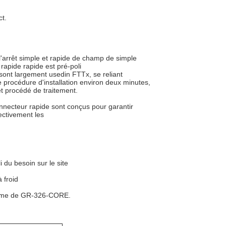
t.
'arrêt simple et rapide de champ de simple
rapide rapide est pré-poli
s sont largement usedin FTTx, se reliant
 procédure d'installation environ deux minutes,
et procédé de traitement.
onnecteur rapide sont conçus pour garantir
fectivement les
i du besoin sur le site
 froid
orme de GR-326-CORE.