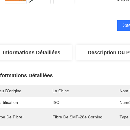
Obte
Informations Détaillées
Description Du P
nformations Détaillées
eu D'origine
La Chine
Nom 
rtification
ISO
Numé
ype De Fibre:
Fibre De SMF-28e Corning
Type 