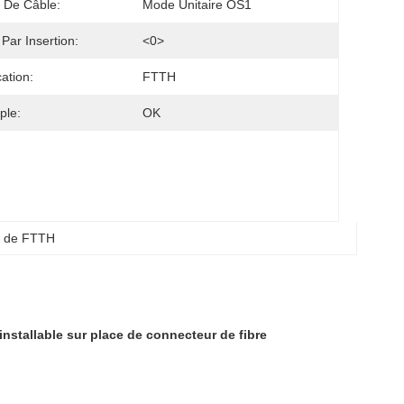
 De Câble:
Mode Unitaire OS1
 Par Insertion:
<0>
cation:
FTTH
ple:
OK
r de FTTH
nstallable sur place de connecteur de fibre