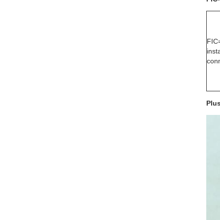
FIC
inst
con
Plu