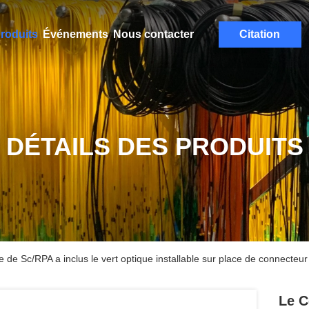
roduits
Événements
Nous contacter
Citation
DÉTAILS DES PRODUITS
de Sc/RPA a inclus le vert optique installable sur place de connecteur 
Le C