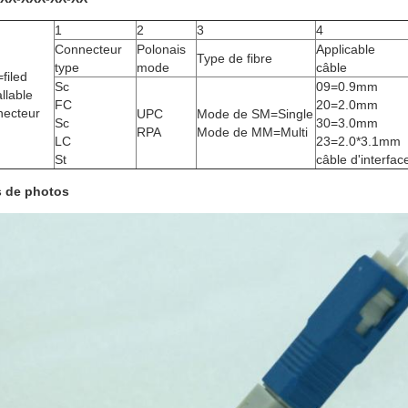
1
2
3
4
Connecteur
Polonais
Applicable
Type de fibre
type
mode
câble
=filed
Sc
09=0.9mm
allable
FC
20=2.0mm
necteur
UPC
Mode de SM=Single
Sc
30=3.0mm
RPA
Mode de MM=Multi
LC
23=2.0*3.1mm
St
câble d'interfac
s de photos