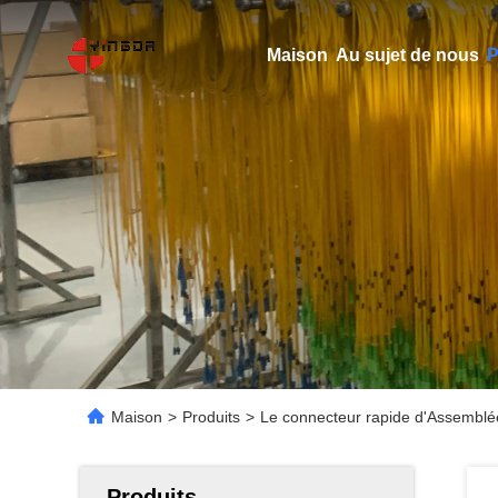
Maison
Au sujet de nous
P
Maison
>
Produits
>
Le connecteur rapide d'Assemblée 
Produits