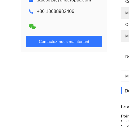
C
+86 18688982406
M
Ou
Ma
Contactez-nous maintenant
N
M
D
Le c
Poin
e
p