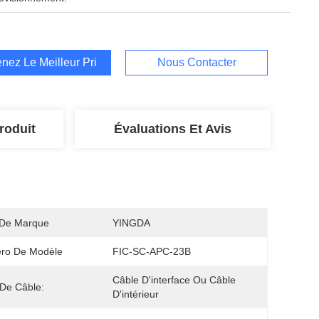
nez Le Meilleur Prix
Nous Contacter
roduit
Évaluations Et Avis
De Marque
YINGDA
ro De Modèle
FIC-SC-APC-23B
Câble D'interface Ou Câble 
De Câble:
D'intérieur