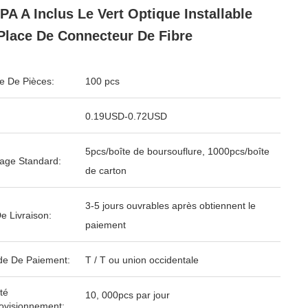
PA A Inclus Le Vert Optique Installable
Place De Connecteur De Fibre
 De Pièces:
100 pcs
0.19USD-0.72USD
5pcs/boîte de boursouflure, 1000pcs/boîte
age Standard:
de carton
3-5 jours ouvrables après obtiennent le
e Livraison:
paiement
e De Paiement:
T / T ou union occidentale
té
10, 000pcs par jour
ovisionnement: